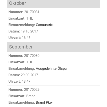
Oktober
Nummer:
20170031
Einsatzart:
THL
Einsatzmeldung:
Gasaustritt
Datum:
19.10.2017
Uhrzeit:
16:45
September
Nummer:
20170030
Einsatzart:
THL
Einsatzmeldung:
Ausgedehnte Ölspur
Datum:
29.09.2017
Uhrzeit:
18:47
Nummer:
20170029
Einsatzart:
Brand
Einsatzmeldung:
Brand Pkw