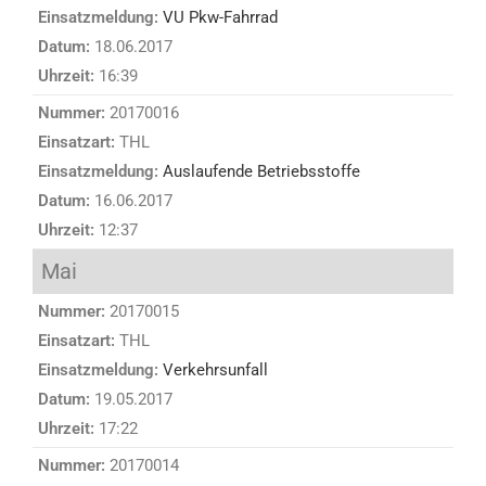
Einsatzmeldung:
VU Pkw-Fahrrad
Datum:
18.06.2017
Uhrzeit:
16:39
Nummer:
20170016
Einsatzart:
THL
Einsatzmeldung:
Auslaufende Betriebsstoffe
Datum:
16.06.2017
Uhrzeit:
12:37
Mai
Nummer:
20170015
Einsatzart:
THL
Einsatzmeldung:
Verkehrsunfall
Datum:
19.05.2017
Uhrzeit:
17:22
Nummer:
20170014