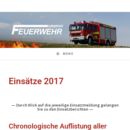
MENÜ
Einsätze 2017
—
Durch Klick auf die jeweilige Einsatzmeldung gelangen
Sie zu den Einsatzberichten
—
Chronologische Auflistung aller