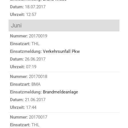
Datum:
18.07.2017
Uhrzeit:
12:57
Juni
Nummer:
20170019
Einsatzart:
THL
Einsatzmeldung:
Verkehrsunfall Pkw
Datum:
26.06.2017
Uhrzeit:
07:19
Nummer:
20170018
Einsatzart:
BMA
Einsatzmeldung:
Brandmeldeanlage
Datum:
21.06.2017
Uhrzeit:
17:44
Nummer:
20170017
Einsatzart:
THL