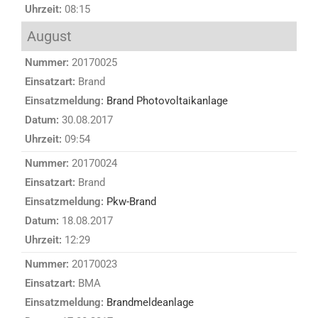
Uhrzeit:
08:15
August
Nummer:
20170025
Einsatzart:
Brand
Einsatzmeldung:
Brand Photovoltaikanlage
Datum:
30.08.2017
Uhrzeit:
09:54
Nummer:
20170024
Einsatzart:
Brand
Einsatzmeldung:
Pkw-Brand
Datum:
18.08.2017
Uhrzeit:
12:29
Nummer:
20170023
Einsatzart:
BMA
Einsatzmeldung:
Brandmeldeanlage