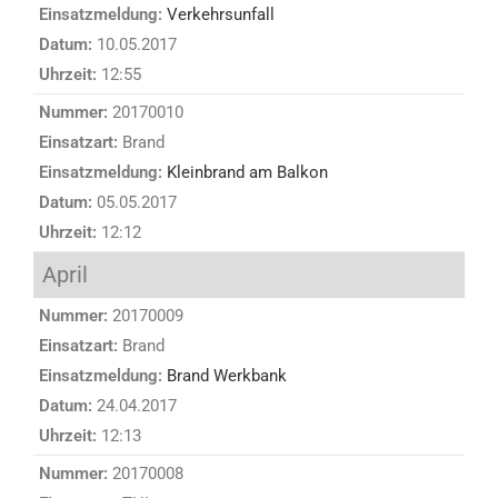
Einsatzmeldung:
Verkehrsunfall
Datum:
10.05.2017
Uhrzeit:
12:55
Nummer:
20170010
Einsatzart:
Brand
Einsatzmeldung:
Kleinbrand am Balkon
Datum:
05.05.2017
Uhrzeit:
12:12
April
Nummer:
20170009
Einsatzart:
Brand
Einsatzmeldung:
Brand Werkbank
Datum:
24.04.2017
Uhrzeit:
12:13
Nummer:
20170008