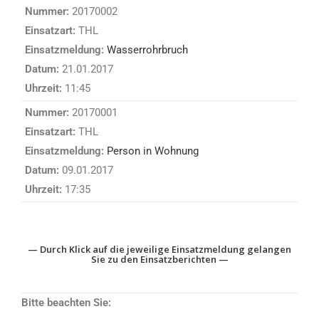
Nummer:
20170002
Einsatzart:
THL
Einsatzmeldung:
Wasserrohrbruch
Datum:
21.01.2017
Uhrzeit:
11:45
Nummer:
20170001
Einsatzart:
THL
Einsatzmeldung:
Person in Wohnung
Datum:
09.01.2017
Uhrzeit:
17:35
—
Durch Klick auf die jeweilige Einsatzmeldung gelangen
Sie zu den Einsatzberichten
—
Bitte beachten Sie: