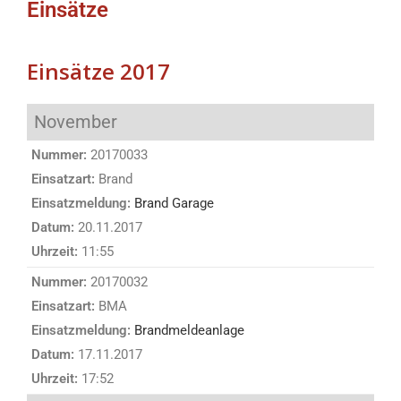
Einsätze
Einsätze 2017
November
Nummer:
20170033
Einsatzart:
Brand
Einsatzmeldung:
Brand Garage
Datum:
20.11.2017
Uhrzeit:
11:55
Nummer:
20170032
Einsatzart:
BMA
Einsatzmeldung:
Brandmeldeanlage
Datum:
17.11.2017
Uhrzeit:
17:52