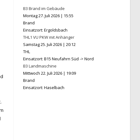
B3 Brand im Gebäude
Montag 27. Juli 2026
|
15:55
Brand
Einsatzort: Ergoldsbach
THL1 VU PKW mit Anhänger
Samstag 25. Juli 2026
|
20:12
THL
Einsatzort: B15 Neufahrn Süd -> Nord
B3 Landmaschine
Mittwoch 22. Juli 2026
|
19:09
nd
Brand
Einsatzort: Haselbach
.
em
d