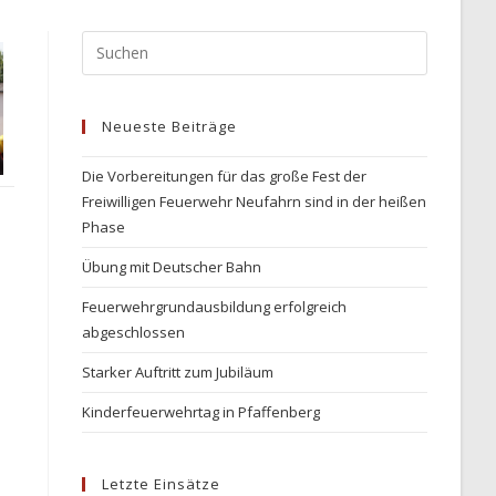
Press
Escape
to
Neueste Beiträge
close
the
Die Vorbereitungen für das große Fest der
search
Freiwilligen Feuerwehr Neufahrn sind in der heißen
panel.
Phase
Übung mit Deutscher Bahn
Feuerwehrgrundausbildung erfolgreich
abgeschlossen
Starker Auftritt zum Jubiläum
Kinderfeuerwehrtag in Pfaffenberg
Letzte Einsätze