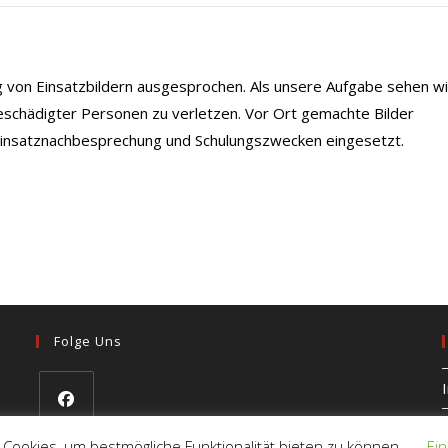
ng von Einsatzbildern ausgesprochen. Als unsere Aufgabe sehen wi
eschädigter Personen zu verletzen. Vor Ort gemachte Bilder
 Einsatznachbesprechung und Schulungszwecken eingesetzt.
Folge Uns
Opens
 Cookies, um bestmögliche Funktionalität bieten zu können.
Ein