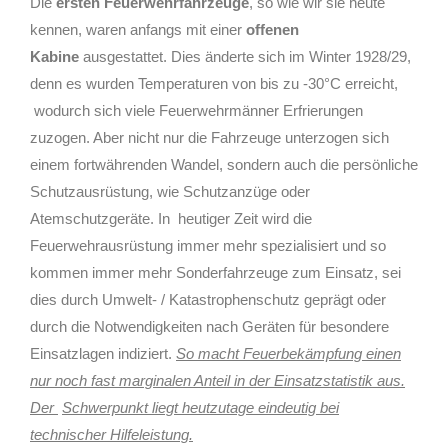
Die
ersten Feuerwehrfahrzeuge
, so wie wir sie heute
kennen, waren anfangs mit einer
offenen
Kabine
ausgestattet. Dies änderte sich im Winter 1928/29,
denn es wurden Temperaturen von bis zu -30°C erreicht,
wodurch sich viele Feuerwehrmänner Erfrierungen
zuzogen. Aber nicht nur die Fahrzeuge unterzogen sich
einem fortwährenden Wandel, sondern auch die persönliche
Schutzausrüstung, wie Schutzanzüge oder
Atemschutzgeräte. In
heutiger Zeit wird die
Feuerwehrausrüstung immer mehr spezialisiert und so
kommen immer mehr Sonderfahrzeuge zum Einsatz, sei
dies durch Umwelt- / Katastrophenschutz geprägt oder
durch die Notwendigkeiten nach Geräten für besondere
Einsatzlagen indiziert.
So macht Feuerbekämpfung einen
nur noch fast marginalen Anteil in der Einsatzstatistik aus.
Der
Schwerpunkt liegt heutzutage eindeutig bei
technischer Hilfeleistung.