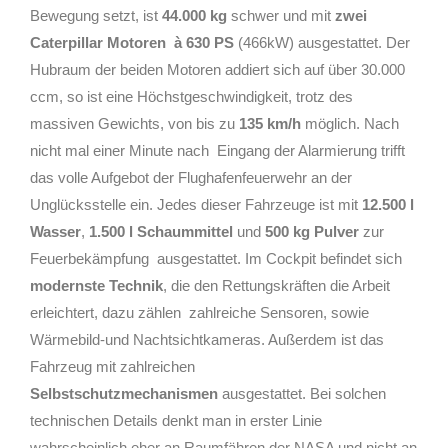
Bewegung setzt, ist
44.000 kg
schwer und mit
zwei
Caterpillar Motoren
à 630 PS
(466kW) ausgestattet. Der
Hubraum der beiden Motoren addiert sich auf über 30.000
ccm, so ist eine Höchstgeschwindigkeit, trotz des
massiven Gewichts, von bis zu
135 km/h
möglich. Nach
nicht mal einer Minute nach
Eingang der Alarmierung trifft
das volle Aufgebot der Flughafenfeuerwehr an der
Unglücksstelle ein. Jedes dieser Fahrzeuge ist mit
12.500 l
Wasser
,
1.500 l Schaummittel
und
500 kg Pulver
zur
Feuerbekämpfung
ausgestattet. Im Cockpit befindet sich
modernste Technik
, die den Rettungskräften die Arbeit
erleichtert, dazu zählen
zahlreiche Sensoren, sowie
Wärmebild-und Nachtsichtkameras. Außerdem ist das
Fahrzeug mit zahlreichen
Selbstschutzmechanismen
ausgestattet. Bei solchen
technischen Details denkt man in erster Linie
wahrscheinlich eher an Raumfähren der NASA und nicht an