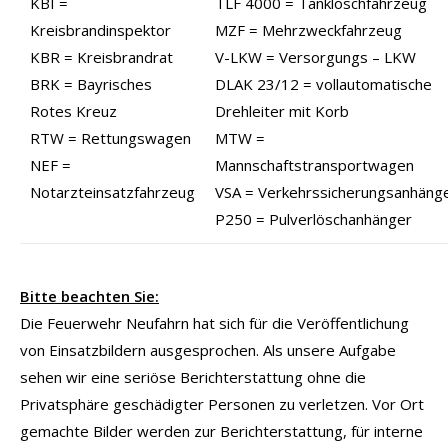
KBI =
TLF 4000 = Tanklöschfahrzeug
Kreisbrandinspektor
MZF = Mehrzweckfahrzeug
KBR = Kreisbrandrat
V-LKW = Versorgungs – LKW
BRK = Bayrisches
DLAK 23/12 = vollautomatische
Rotes Kreuz
Drehleiter mit Korb
RTW = Rettungswagen
MTW =
NEF =
Mannschaftstransportwagen
Notarzteinsatzfahrzeug
VSA = Verkehrssicherungsanhäng
P250 = Pulverlöschanhänger
Bitte beachten Sie:
Die Feuerwehr Neufahrn hat sich für die Veröffentlichung
von Einsatzbildern ausgesprochen. Als unsere Aufgabe
sehen wir eine seriöse Berichterstattung ohne die
Privatsphäre geschädigter Personen zu verletzen. Vor Ort
gemachte Bilder werden zur Berichterstattung, für interne