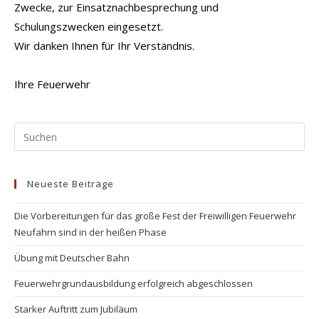
Zwecke, zur Einsatznachbesprechung und
Schulungszwecken eingesetzt.
Wir danken Ihnen für Ihr Verständnis.
Ihre Feuerwehr
Pr
Es
to
Neueste Beiträge
clo
the
Die Vorbereitungen für das große Fest der Freiwilligen Feuerwehr
se
Neufahrn sind in der heißen Phase
pan
Übung mit Deutscher Bahn
Feuerwehrgrundausbildung erfolgreich abgeschlossen
Starker Auftritt zum Jubiläum