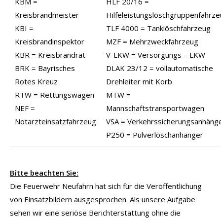
KBM =
HLF 20/16 =
Kreisbrandmeister
Hilfeleistungslöschgruppenfahrz
KBI =
TLF 4000 = Tanklöschfahrzeug
Kreisbrandinspektor
MZF = Mehrzweckfahrzeug
KBR = Kreisbrandrat
V-LKW = Versorgungs – LKW
BRK = Bayrisches
DLAK 23/12 = vollautomatische
Rotes Kreuz
Drehleiter mit Korb
RTW = Rettungswagen
MTW =
NEF =
Mannschaftstransportwagen
Notarzteinsatzfahrzeug
VSA = Verkehrssicherungsanhäng
P250 = Pulverlöschanhänger
Bitte beachten Sie:
Die Feuerwehr Neufahrn hat sich für die Veröffentlichung
von Einsatzbildern ausgesprochen. Als unsere Aufgabe
sehen wir eine seriöse Berichterstattung ohne die