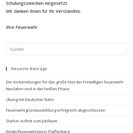
Schulungszwecken eingesetzt.
Wir danken Ihnen für Ihr Verständnis.
Ihre Feuerwehr
Pr
Es
to
Neueste Beiträge
clo
the
Die Vorbereitungen für das große Fest der Freiwilligen Feuerwehr
se
Neufahrn sind in der heißen Phase
pan
Übung mit Deutscher Bahn
Feuerwehrgrundausbildung erfolgreich abgeschlossen
Starker Auftritt zum Jubiläum
Kinderfeuerwehrtag in Pfaffenberg