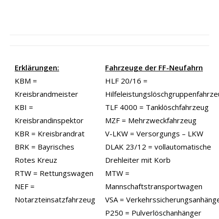
Erklärungen:
Fahrzeuge der FF-Neufahrn
KBM =
HLF 20/16 =
Kreisbrandmeister
Hilfeleistungslöschgruppenfahrz
KBI =
TLF 4000 = Tanklöschfahrzeug
Kreisbrandinspektor
MZF = Mehrzweckfahrzeug
KBR = Kreisbrandrat
V-LKW = Versorgungs – LKW
BRK = Bayrisches
DLAK 23/12 = vollautomatische
Rotes Kreuz
Drehleiter mit Korb
RTW = Rettungswagen
MTW =
NEF =
Mannschaftstransportwagen
Notarzteinsatzfahrzeug
VSA = Verkehrssicherungsanhäng
P250 = Pulverlöschanhänger