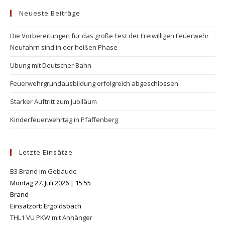
to
Neueste Beiträge
clo
the
Die Vorbereitungen für das große Fest der Freiwilligen Feuerwehr
se
Neufahrn sind in der heißen Phase
pan
Übung mit Deutscher Bahn
Feuerwehrgrundausbildung erfolgreich abgeschlossen
Starker Auftritt zum Jubiläum
Kinderfeuerwehrtag in Pfaffenberg
Letzte Einsätze
B3 Brand im Gebäude
Montag 27. Juli 2026
|
15:55
Brand
Einsatzort: Ergoldsbach
THL1 VU PKW mit Anhänger