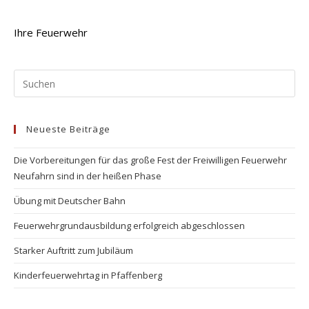
Ihre Feuerwehr
Pr
Es
to
Neueste Beiträge
clo
the
Die Vorbereitungen für das große Fest der Freiwilligen Feuerwehr
se
Neufahrn sind in der heißen Phase
pan
Übung mit Deutscher Bahn
Feuerwehrgrundausbildung erfolgreich abgeschlossen
Starker Auftritt zum Jubiläum
Kinderfeuerwehrtag in Pfaffenberg