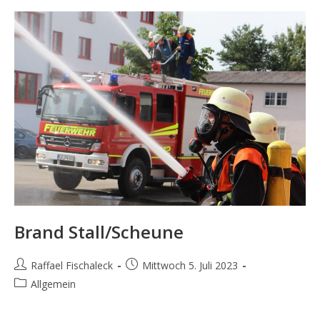
Brand Stall/Scheune
Beitrags-
Beitrag
Raffael Fischaleck
Mittwoch 5. Juli 2023
Autor:
veröffentlicht:
Beitrags-
Allgemein
Kategorie: