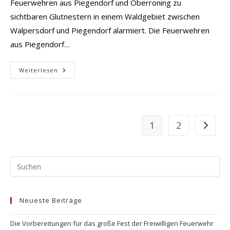
Feuerwehren aus Piegendorf und Oberroning zu
sichtbaren Glutnestern in einem Waldgebiet zwischen
Walpersdorf und Piegendorf alarmiert. Die Feuerwehren
aus Piegendorf…
Brand
Weiterlesen
Im
Freien
1
2
Zur näc
Pr
Es
to
Neueste Beiträge
clo
the
Die Vorbereitungen für das große Fest der Freiwilligen Feuerwehr
se