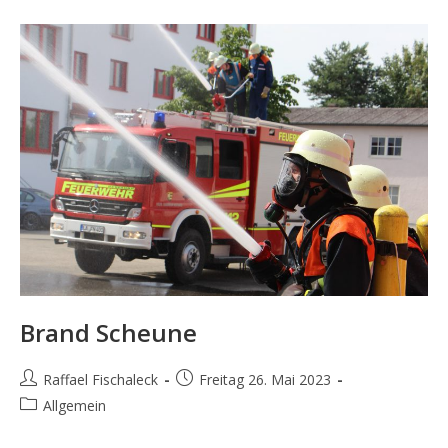
Brand Scheune
Beitrags-
Beitrag
Raffael Fischaleck
Freitag 26. Mai 2023
Autor:
veröffentlicht:
Beitrags-
Allgemein
Kategorie: