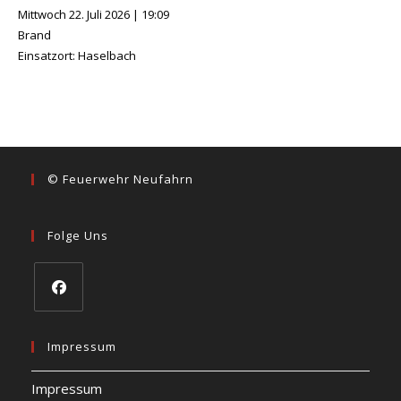
Mittwoch 22. Juli 2026
|
19:09
Brand
Einsatzort: Haselbach
© Feuerwehr Neufahrn
Folge Uns
Opens
in
Impressum
a
Impressum
new