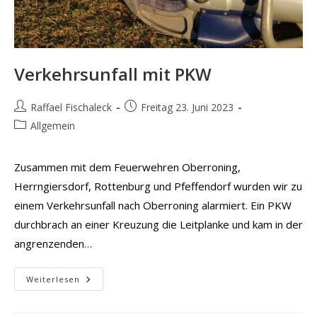
Verkehrsunfall mit PKW
Beitrags-
Beitrag
Raffael Fischaleck
Freitag 23. Juni 2023
Autor:
veröffentlicht:
Beitrags-
Allgemein
Kategorie:
Zusammen mit dem Feuerwehren Oberroning,
Herrngiersdorf, Rottenburg und Pfeffendorf wurden wir zu
einem Verkehrsunfall nach Oberroning alarmiert. Ein PKW
durchbrach an einer Kreuzung die Leitplanke und kam in der
angrenzenden…
Verkehrsunfall
Weiterlesen
Mit
PKW