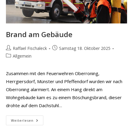
Brand am Gebäude
Beitrags-
Beitrag
Raffael Fischaleck
Samstag 18. Oktober 2025
Autor:
veröffentlicht:
Beitrags-
Allgemein
Kategorie:
Zusammen mit den Feuerwehren Oberroning,
Herrgiersdorf, Münster und Pfeffendorf wurden wir nach
Oberroning alarmiert. An einem Hang direkt am
Wohngebäude kam es zu einem Böschungsbrand, dieser
drohte auf dem Dachstuhl…
Brand
Weiterlesen
Am
Gebäude