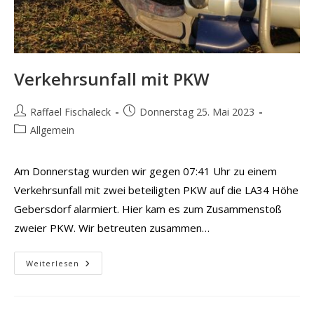
Verkehrsunfall mit PKW
Beitrags-
Beitrag
Raffael Fischaleck
Donnerstag 25. Mai 2023
Autor:
veröffentlicht:
Beitrags-
Allgemein
Kategorie:
Am Donnerstag wurden wir gegen 07:41 Uhr zu einem
Verkehrsunfall mit zwei beteiligten PKW auf die LA34 Höhe
Gebersdorf alarmiert. Hier kam es zum Zusammenstoß
zweier PKW. Wir betreuten zusammen…
Verkehrsunfall
Weiterlesen
Mit
PKW