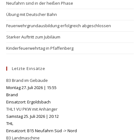
Neufahrn sind in der heißen Phase
pan
Übung mit Deutscher Bahn
Feuerwehrgrundausbildung erfolgreich abgeschlossen
Starker Auftritt zum Jubiläum
Kinderfeuerwehrtag in Pfaffenberg
Letzte Einsätze
B3 Brand im Gebäude
Montag 27. Juli 2026
|
15:55
Brand
Einsatzort: Ergoldsbach
THL1 VU PKW mit Anhänger
Samstag 25. Juli 2026
|
20:12
THL
Einsatzort: B15 Neufahrn Süd -> Nord
B3 Landmaschine