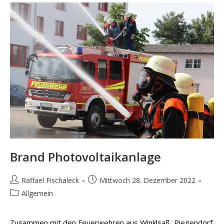
Brand Photovoltaikanlage
Beitrags-
Beitrag
Raffael Fischaleck
Mittwoch 28. Dezember 2022
Autor:
veröffentlicht:
Beitrags-
Allgemein
Kategorie:
Zusammen mit den Feuerwehren aus Winklsaß, Piegendorf