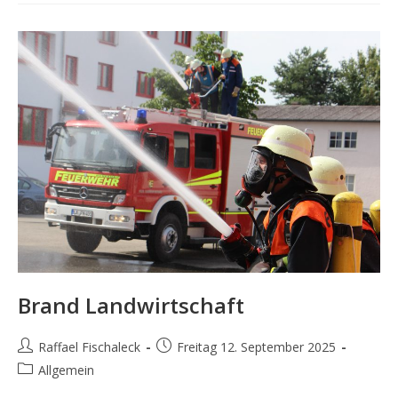
Brand Landwirtschaft
Beitrags-
Beitrag
Raffael Fischaleck
Freitag 12. September 2025
Autor:
veröffentlicht:
Beitrags-
Allgemein
Kategorie: