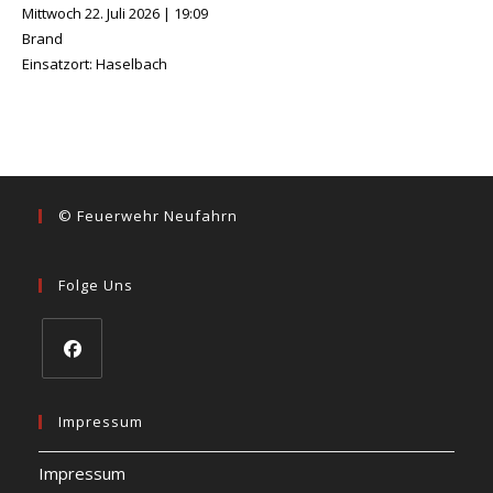
Mittwoch 22. Juli 2026
|
19:09
Brand
Einsatzort: Haselbach
© Feuerwehr Neufahrn
Folge Uns
Opens
in
Impressum
a
Impressum
new