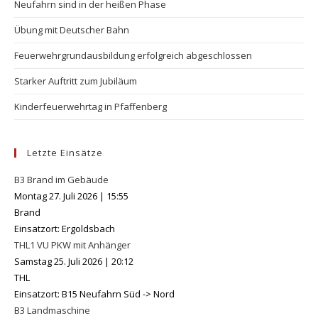
Neufahrn sind in der heißen Phase
pan
Übung mit Deutscher Bahn
Feuerwehrgrundausbildung erfolgreich abgeschlossen
Starker Auftritt zum Jubiläum
Kinderfeuerwehrtag in Pfaffenberg
Letzte Einsätze
B3 Brand im Gebäude
Montag 27. Juli 2026
|
15:55
Brand
Einsatzort: Ergoldsbach
THL1 VU PKW mit Anhänger
Samstag 25. Juli 2026
|
20:12
THL
Einsatzort: B15 Neufahrn Süd -> Nord
B3 Landmaschine