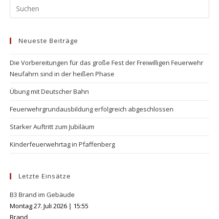
Pr
Es
to
Neueste Beiträge
clo
the
Die Vorbereitungen für das große Fest der Freiwilligen Feuerwehr
se
Neufahrn sind in der heißen Phase
pan
Übung mit Deutscher Bahn
Feuerwehrgrundausbildung erfolgreich abgeschlossen
Starker Auftritt zum Jubiläum
Kinderfeuerwehrtag in Pfaffenberg
Letzte Einsätze
B3 Brand im Gebäude
Montag 27. Juli 2026
|
15:55
Brand