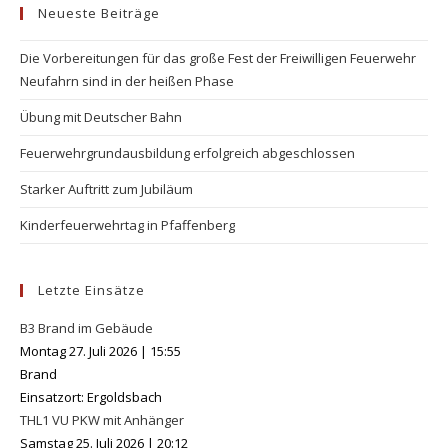
Neueste Beiträge
clo
the
Die Vorbereitungen für das große Fest der Freiwilligen Feuerwehr
se
Neufahrn sind in der heißen Phase
pan
Übung mit Deutscher Bahn
Feuerwehrgrundausbildung erfolgreich abgeschlossen
Starker Auftritt zum Jubiläum
Kinderfeuerwehrtag in Pfaffenberg
Letzte Einsätze
B3 Brand im Gebäude
Montag 27. Juli 2026
|
15:55
Brand
Einsatzort: Ergoldsbach
THL1 VU PKW mit Anhänger
Samstag 25. Juli 2026
|
20:12