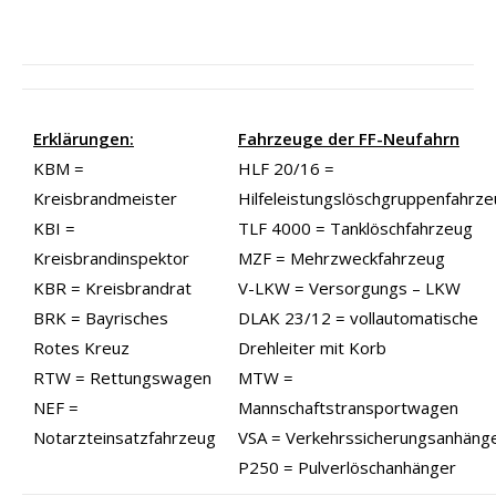
Erklärungen:
Fahrzeuge der FF-Neufahrn
KBM =
HLF 20/16 =
Kreisbrandmeister
Hilfeleistungslöschgruppenfahrz
KBI =
TLF 4000 = Tanklöschfahrzeug
Kreisbrandinspektor
MZF = Mehrzweckfahrzeug
KBR = Kreisbrandrat
V-LKW = Versorgungs – LKW
BRK = Bayrisches
DLAK 23/12 = vollautomatische
Rotes Kreuz
Drehleiter mit Korb
RTW = Rettungswagen
MTW =
NEF =
Mannschaftstransportwagen
Notarzteinsatzfahrzeug
VSA = Verkehrssicherungsanhäng
P250 = Pulverlöschanhänger