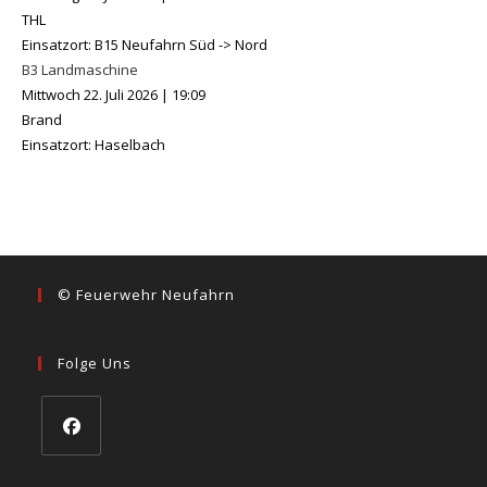
THL
Einsatzort: B15 Neufahrn Süd -> Nord
B3 Landmaschine
Mittwoch 22. Juli 2026
|
19:09
Brand
Einsatzort: Haselbach
© Feuerwehr Neufahrn
Folge Uns
Opens