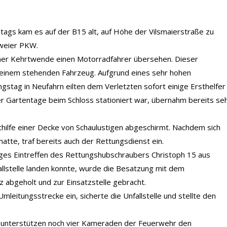
gs kam es auf der B15 alt, auf Höhe der Vilsmaierstraße zu
zweier PKW.
einer Kehrtwende einen Motorradfahrer übersehen. Dieser
d einem stehenden Fahrzeug. Aufgrund eines sehr hohen
tag in Neufahrn eilten dem Verletzten sofort einige Ersthelfer
er Gartentage beim Schloss stationiert war, übernahm bereits se
thilfe einer Decke von Schaulustigen abgeschirmt. Nachdem sich
hatte, traf bereits auch der Rettungsdienst ein.
ges Eintreffen des Rettungshubschraubers Christoph 15 aus
allstelle landen konnte, wurde die Besatzung mit dem
abgeholt und zur Einsatzstelle gebracht.
leitungsstrecke ein, sicherte die Unfallstelle und stellte den
n unterstützen noch vier Kameraden der Feuerwehr den