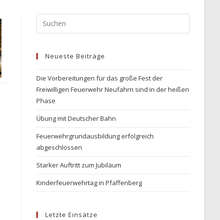
Press
Escape
to
Neueste Beiträge
close
the
Die Vorbereitungen für das große Fest der
search
Freiwilligen Feuerwehr Neufahrn sind in der heißen
panel.
Phase
Übung mit Deutscher Bahn
Feuerwehrgrundausbildung erfolgreich
abgeschlossen
Starker Auftritt zum Jubiläum
Kinderfeuerwehrtag in Pfaffenberg
Letzte Einsätze