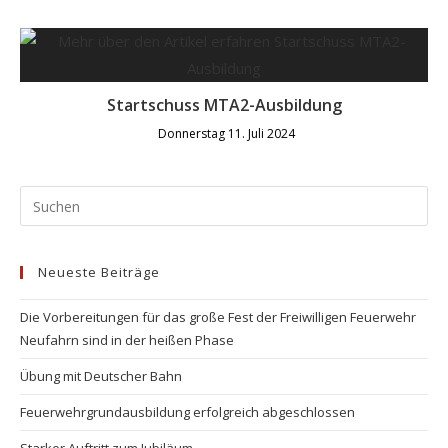
Startschuss MTA2-Ausbildung
Donnerstag 11. Juli 2024
Pr
Es
to
Neueste Beiträge
clo
the
Die Vorbereitungen für das große Fest der Freiwilligen Feuerwehr
se
Neufahrn sind in der heißen Phase
pan
Übung mit Deutscher Bahn
Feuerwehrgrundausbildung erfolgreich abgeschlossen