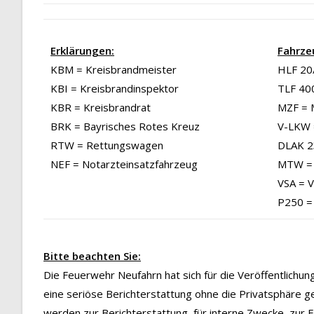
Erklärungen:
Fahrze
KBM = Kreisbrandmeister
HLF 20/
KBI = Kreisbrandinspektor
TLF 40
KBR = Kreisbrandrat
MZF = 
BRK = Bayrisches Rotes Kreuz
V-LKW 
RTW = Rettungswagen
DLAK 23
NEF = Notarzteinsatzfahrzeug
MTW = 
VSA = 
P250 =
Bitte beachten Sie:
Die Feuerwehr Neufahrn hat sich für die Veröffentlichu
eine seriöse Berichterstattung ohne die Privatsphäre g
werden zur Berichterstattung, für interne Zwecke, zur