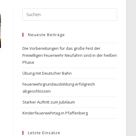
Press
Escape
to
Neueste Beiträge
close
the
Die Vorbereitungen für das große Fest der
search
Freiwilligen Feuerwehr Neufahrn sind in der heißen
panel.
Phase
Übung mit Deutscher Bahn
Feuerwehrgrundausbildung erfolgreich
abgeschlossen
Starker Auftritt zum Jubiläum
Kinderfeuerwehrtag in Pfaffenberg
Letzte Einsätze