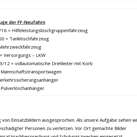
uge der FF-Neufahrn
16 = Hilfeleistungslöschgruppenfahrzeug
00 = Tanklöschfahrzeug
Mehrzweckfahrzeug
= Versorgungs – LKW
/12 = vollautomatische Drehleiter mit Korb
Mannschaftstransportwagen
Verkehrssicherungsanhänger
 Pulverlöschanhänger
ng von Einsatzbildern ausgesprochen. Als unsere Aufgabe sehen wi
eschädigter Personen zu verletzen. Vor Ort gemachte Bilder
 Einsatznachbesprechung und Schulungszwecken eingesetzt.