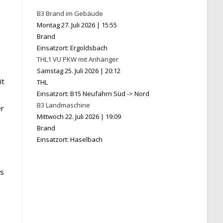
B3 Brand im Gebäude
Montag 27. Juli 2026
|
15:55
Brand
Einsatzort: Ergoldsbach
THL1 VU PKW mit Anhänger
Samstag 25. Juli 2026
|
20:12
it
THL
Einsatzort: B15 Neufahrn Süd -> Nord
B3 Landmaschine
er
Mittwoch 22. Juli 2026
|
19:09
Brand
Einsatzort: Haselbach
ls