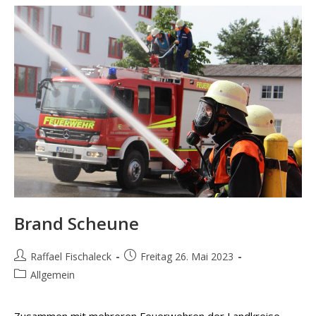
Brand Scheune
Beitrags-
Beitrag
Raffael Fischaleck
Freitag 26. Mai 2023
Autor:
veröffentlicht:
Beitrags-
Allgemein
Kategorie:
Zusammen mit mehreren Feuerwehren der Landkreise