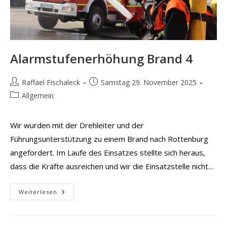
Alarmstufenerhöhung Brand 4
Beitrags-
Beitrag
Raffael Fischaleck
Samstag 29. November 2025
Autor:
veröffentlicht:
Beitrags-
Allgemein
Kategorie:
Wir wurden mit der Drehleiter und der
Führungsunterstützung zu einem Brand nach Rottenburg
angefordert. Im Laufe des Einsatzes stellte sich heraus,
dass die Kräfte ausreichen und wir die Einsatzstelle nicht…
Alarmstufenerhöhung
Weiterlesen
Brand
4