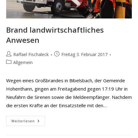
Brand landwirtschaftliches
Anwesen
Beitrags-
Beitrag
Raffael Fischaleck
Freitag 3. Februar 2017
Autor:
veröffentlicht:
Beitrags-
Allgemein
Kategorie:
Wegen eines Großbrandes in Bibelsbach, der Gemeinde
Hohenthann, gingen am Freitagabend gegen 17:19 Uhr in
Neufahrn die Sirenen sowie die Meldeempfänger. Nachdem
die ersten Kräfte an der Einsatzstelle mit den…
Brand
Weiterlesen
Landwirtschaftliches
Anwesen