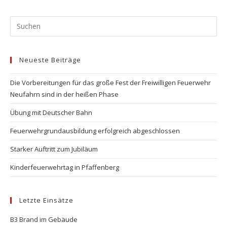
Pr
Es
to
Neueste Beiträge
clo
the
Die Vorbereitungen für das große Fest der Freiwilligen Feuerwehr
se
Neufahrn sind in der heißen Phase
pan
Übung mit Deutscher Bahn
Feuerwehrgrundausbildung erfolgreich abgeschlossen
Starker Auftritt zum Jubiläum
Kinderfeuerwehrtag in Pfaffenberg
Letzte Einsätze
B3 Brand im Gebäude