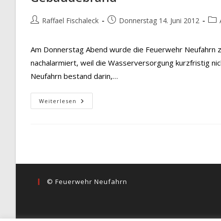
Beitrags-
Beitrag
Beit
Raffael Fischaleck
Donnerstag 14. Juni 2012
Autor:
veröffentlicht:
Kate
Am Donnerstag Abend wurde die Feuerwehr Neufahrn zu
nachalarmiert, weil die Wasserversorgung kurzfristig n
Neufahrn bestand darin,…
Gebäudebrand
Weiterlesen
© Feuerwehr Neufahrn