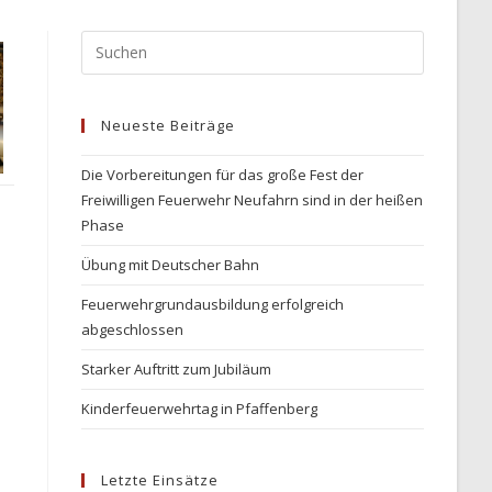
Press
Escape
to
Neueste Beiträge
close
the
Die Vorbereitungen für das große Fest der
search
Freiwilligen Feuerwehr Neufahrn sind in der heißen
panel.
Phase
Übung mit Deutscher Bahn
Feuerwehrgrundausbildung erfolgreich
abgeschlossen
Starker Auftritt zum Jubiläum
Kinderfeuerwehrtag in Pfaffenberg
Letzte Einsätze