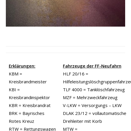
Erklärungen:
Fahrzeuge der FF-Neufahrn
KBM =
HLF 20/16 =
Kreisbrandmeister
Hilfeleistungslöschgruppenfahrz
KBI =
TLF 4000 = Tanklöschfahrzeug
Kreisbrandinspektor
MZF = Mehrzweckfahrzeug
KBR = Kreisbrandrat
V-LKW = Versorgungs – LKW
BRK = Bayrisches
DLAK 23/12 = vollautomatische
Rotes Kreuz
Drehleiter mit Korb
RTW = Rettungswagen
MTW =