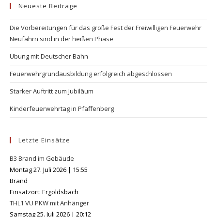
Neueste Beiträge
clo
the
Die Vorbereitungen für das große Fest der Freiwilligen Feuerwehr
se
Neufahrn sind in der heißen Phase
pan
Übung mit Deutscher Bahn
Feuerwehrgrundausbildung erfolgreich abgeschlossen
Starker Auftritt zum Jubiläum
Kinderfeuerwehrtag in Pfaffenberg
Letzte Einsätze
B3 Brand im Gebäude
Montag 27. Juli 2026
|
15:55
Brand
Einsatzort: Ergoldsbach
THL1 VU PKW mit Anhänger
Samstag 25. Juli 2026
|
20:12