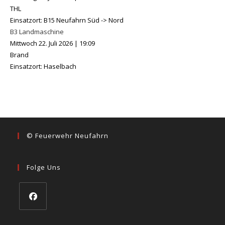
THL
Einsatzort: B15 Neufahrn Süd -> Nord
B3 Landmaschine
Mittwoch 22. Juli 2026
|
19:09
Brand
Einsatzort: Haselbach
© Feuerwehr Neufahrn
Folge Uns
Opens