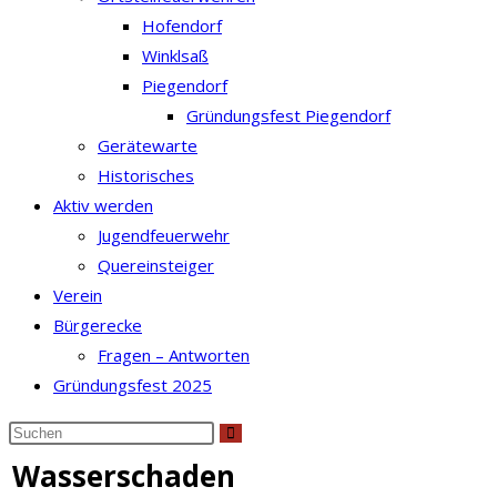
Hofendorf
Winklsaß
Piegendorf
Gründungsfest Piegendorf
Gerätewarte
Historisches
Aktiv werden
Jugendfeuerwehr
Quereinsteiger
Verein
Bürgerecke
Fragen – Antworten
Gründungsfest 2025
Diese
Website
Wasserschaden
durchsuchen