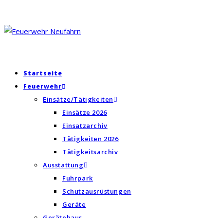
Zum
Inhalt
springen
Startseite
Feuerwehr
Einsätze/Tätigkeiten
Einsätze 2026
Einsatzarchiv
Tätigkeiten 2026
Tätigkeitsarchiv
Ausstattung
Fuhrpark
Schutzausrüstungen
Geräte
Gerätehaus