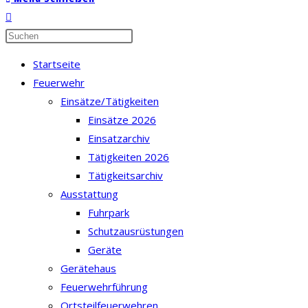
Press
Escape
Startseite
to
Feuerwehr
close
Einsätze/Tätigkeiten
the
Einsätze 2026
search
Einsatzarchiv
panel.
Tätigkeiten 2026
Tätigkeitsarchiv
Ausstattung
Fuhrpark
Schutzausrüstungen
Geräte
Gerätehaus
Feuerwehrführung
Ortsteilfeuerwehren