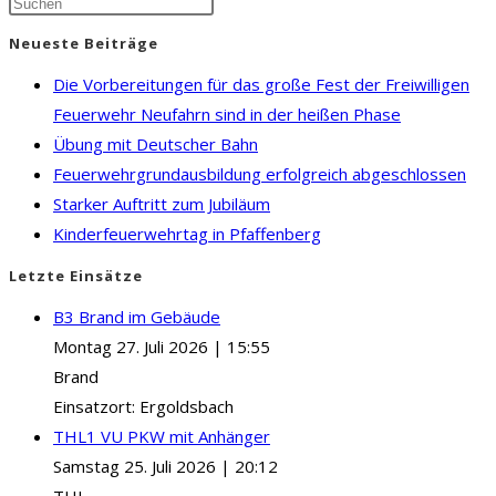
Press
Escape
Neueste Beiträge
to
Die Vorbereitungen für das große Fest der Freiwilligen
close
Feuerwehr Neufahrn sind in der heißen Phase
the
Übung mit Deutscher Bahn
search
Feuerwehrgrundausbildung erfolgreich abgeschlossen
panel.
Starker Auftritt zum Jubiläum
Kinderfeuerwehrtag in Pfaffenberg
Letzte Einsätze
B3 Brand im Gebäude
Montag 27. Juli 2026
|
15:55
Brand
Einsatzort: Ergoldsbach
THL1 VU PKW mit Anhänger
Samstag 25. Juli 2026
|
20:12