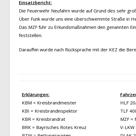
Einsatzbericht:
Die Feuerwehr Neufahrn wurde auf Grund des sehr gro
Über Funk wurde uns eine überschwemmte Straße in He
Das MZF fuhr zu Erkundsmaßnahmen den genannten Einsa
feststellen.
Daraufhin wurde nach Rücksprache mit der KEZ die Berei
Erklärungen:
Fahrze
KBM = Kreisbrandmeister
HLF 20/
KBI = Kreisbrandinspektor
TLF 40
KBR = Kreisbrandrat
MZF = 
BRK = Bayrisches Rotes Kreuz
V-LKW 
RTW = Rettungswagen
DLAK 23