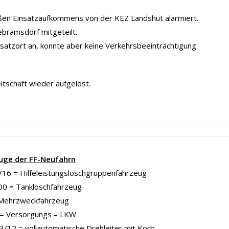
ßen Einsatzaufkommens von der KEZ Landshut alarmiert.
bramsdorf mitgeteilt.
tzort an, konnte aber keine Verkehrsbeeinträchtigung
tschaft wieder aufgelöst.
uge der FF-Neufahrn
16 = Hilfeleistungslöschgruppenfahrzeug
00 = Tanklöschfahrzeug
Mehrzweckfahrzeug
= Versorgungs – LKW
/12 = vollautomatische Drehleiter mit Korb