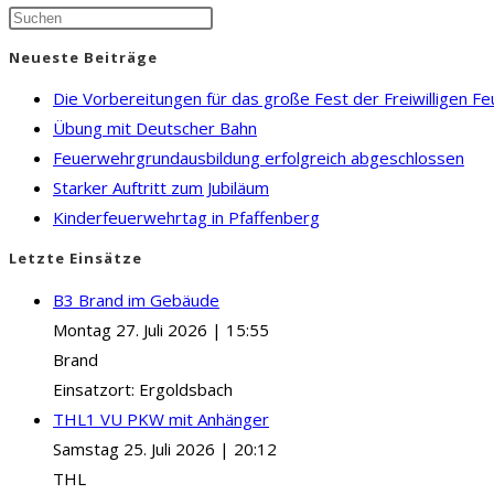
Press
Escape
Neueste Beiträge
to
Die Vorbereitungen für das große Fest der Freiwilligen F
close
Übung mit Deutscher Bahn
the
Feuerwehrgrundausbildung erfolgreich abgeschlossen
search
Starker Auftritt zum Jubiläum
panel.
Kinderfeuerwehrtag in Pfaffenberg
Letzte Einsätze
B3 Brand im Gebäude
Montag 27. Juli 2026
|
15:55
Brand
Einsatzort: Ergoldsbach
THL1 VU PKW mit Anhänger
Samstag 25. Juli 2026
|
20:12
THL