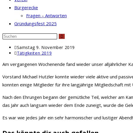
Bürgerecke
Fragen – Antworten
Gründungsfest 2025
Diese
Website
Beitrag
Samstag 9. November 2019
durchsuchen
veröffentlicht:
Beitrags-
Tätigkeiten 2019
Kategorie:
Am vergangenen Wochenende fand wieder unser alljährlicher K
Vorstand Michael Hutzler konnte wieder viele aktive und passi
konnten einige Mitglieder für ihre langjährige Mitgliedschaft m
Nach den Ehrungen begann der gemütliche Teil, welcher am Ka
das Jahr auch langsam wieder dem Ende zuneigt, wurde die Gel
Es war wie jedes Jahr ein sehr harmonischer und lustiger Abend!
Das könnte dir auch gefallen