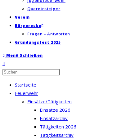
Jugendfeuerwehr
Quereinsteiger
Verein
Bürgerecke
Fragen – Antworten
Gründungsfest 2025
Menü
Schließen
Press
Escape
Startseite
to
Feuerwehr
close
Einsätze/Tätigkeiten
the
Einsätze 2026
search
Einsatzarchiv
panel.
Tätigkeiten 2026
Tätigkeitsarchiv