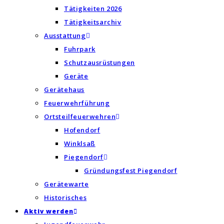
Tätigkeiten 2026
Tätigkeitsarchiv
Ausstattung
Fuhrpark
Schutzausrüstungen
Geräte
Gerätehaus
Feuerwehrführung
Ortsteilfeuerwehren
Hofendorf
Winklsaß
Piegendorf
Gründungsfest Piegendorf
Gerätewarte
Historisches
Aktiv werden