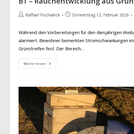
B1 – Rauchentwicklung aus Grün
Beitrags-
Beitrag
Raffael Fischaleck
Donnerstag 12. Februar 2026
Autor:
veröffentlicht:
Während den Vorbereitungen für den diesjährigen Wei
alarmiert. Bewohner bemerkten Stromschwankungen im H
Grünstreifen fest. Der Bereich…
B1
Weiterlesen
–
Rauchentwicklung
Aus
Grünfläche