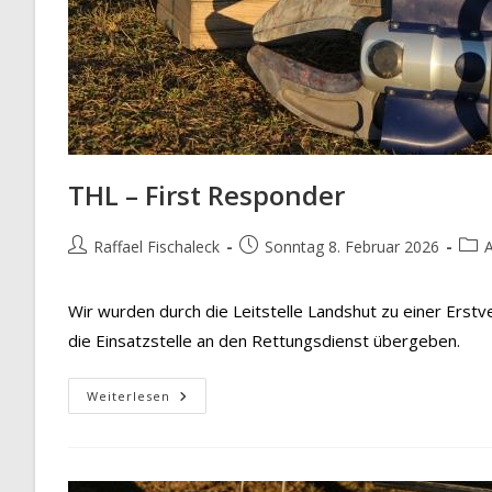
THL – First Responder
Beitrags-
Beitrag
Beit
Raffael Fischaleck
Sonntag 8. Februar 2026
A
Autor:
veröffentlicht:
Kate
Wir wurden durch die Leitstelle Landshut zu einer Erst
die Einsatzstelle an den Rettungsdienst übergeben.
THL
Weiterlesen
–
First
Responder