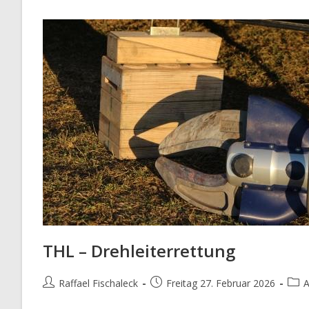
THL – Drehleiterrettung
Beitrags-
Beitrag
Beit
Raffael Fischaleck
Freitag 27. Februar 2026
A
Autor:
veröffentlicht:
Kate