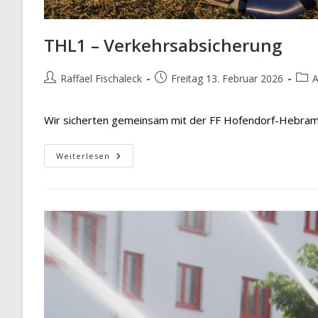
THL1 – Verkehrsabsicherung
Beitrags-
Beitrag
Beit
Raffael Fischaleck
Freitag 13. Februar 2026
A
Autor:
veröffentlicht:
Kate
Wir sicherten gemeinsam mit der FF Hofendorf-Hebram
THL1
Weiterlesen
–
Verkehrsabsicherung