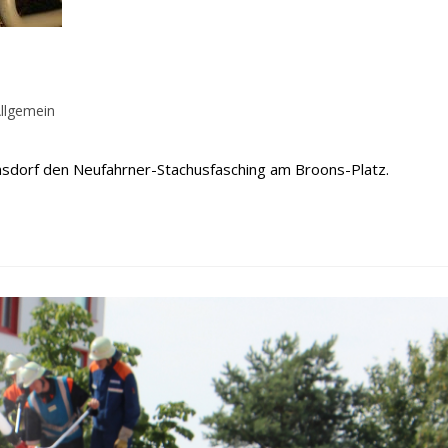
rags-
llgemein
gorie:
sdorf den Neufahrner-Stachusfasching am Broons-Platz.