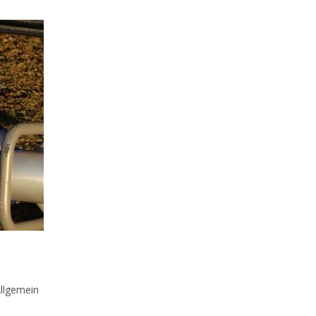
rags-
llgemein
gorie: