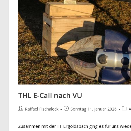
THL E-Call nach VU
Beitrags-
Beitrag
Beit
Raffael Fischaleck
Sonntag 11. Januar 2026
A
Autor:
veröffentlicht:
Kate
Zusammen mit der FF Ergoldsbach ging es für uns wiede