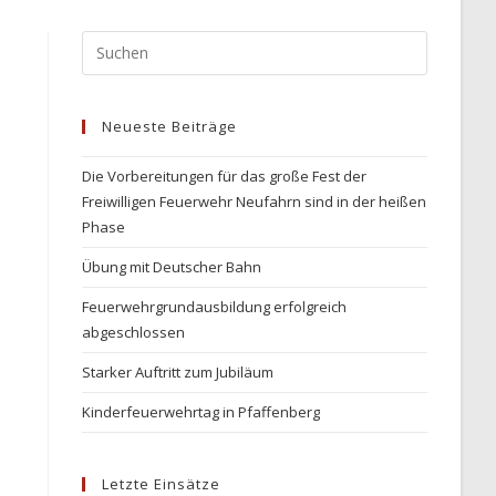
Press
Escape
to
Neueste Beiträge
close
the
Die Vorbereitungen für das große Fest der
search
Freiwilligen Feuerwehr Neufahrn sind in der heißen
panel.
Phase
Übung mit Deutscher Bahn
Feuerwehrgrundausbildung erfolgreich
abgeschlossen
Starker Auftritt zum Jubiläum
Kinderfeuerwehrtag in Pfaffenberg
Letzte Einsätze