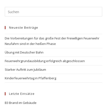
Pr
Es
to
Neueste Beiträge
clo
the
Die Vorbereitungen für das große Fest der Freiwilligen Feuerwehr
se
Neufahrn sind in der heißen Phase
pan
Übung mit Deutscher Bahn
Feuerwehrgrundausbildung erfolgreich abgeschlossen
Starker Auftritt zum Jubiläum
Kinderfeuerwehrtag in Pfaffenberg
Letzte Einsätze
B3 Brand im Gebäude