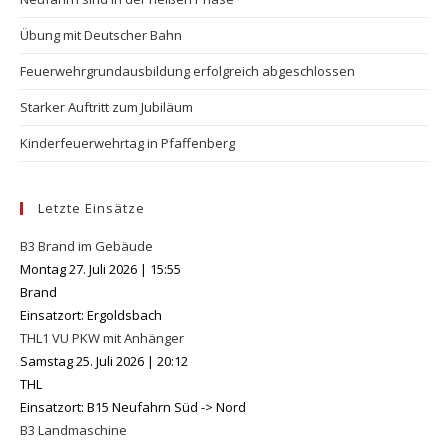
pan
Übung mit Deutscher Bahn
Feuerwehrgrundausbildung erfolgreich abgeschlossen
Starker Auftritt zum Jubiläum
Kinderfeuerwehrtag in Pfaffenberg
Letzte Einsätze
B3 Brand im Gebäude
Montag 27. Juli 2026
|
15:55
Brand
Einsatzort: Ergoldsbach
THL1 VU PKW mit Anhänger
Samstag 25. Juli 2026
|
20:12
THL
Einsatzort: B15 Neufahrn Süd -> Nord
B3 Landmaschine