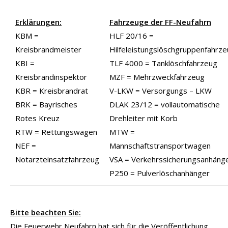
Erklärungen:
Fahrzeuge der FF-Neufahrn
KBM =
HLF 20/16 =
Kreisbrandmeister
Hilfeleistungslöschgruppenfahrz
KBI =
TLF 4000 = Tanklöschfahrzeug
Kreisbrandinspektor
MZF = Mehrzweckfahrzeug
KBR = Kreisbrandrat
V-LKW = Versorgungs – LKW
BRK = Bayrisches
DLAK 23/12 = vollautomatische
Rotes Kreuz
Drehleiter mit Korb
RTW = Rettungswagen
MTW =
NEF =
Mannschaftstransportwagen
Notarzteinsatzfahrzeug
VSA = Verkehrssicherungsanhäng
P250 = Pulverlöschanhänger
Bitte beachten Sie:
Die Feuerwehr Neufahrn hat sich für die Veröffentlichung