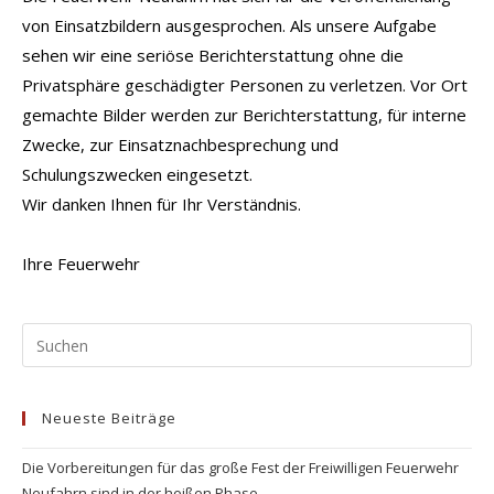
von Einsatzbildern ausgesprochen. Als unsere Aufgabe
sehen wir eine seriöse Berichterstattung ohne die
Privatsphäre geschädigter Personen zu verletzen. Vor Ort
gemachte Bilder werden zur Berichterstattung, für interne
Zwecke, zur Einsatznachbesprechung und
Schulungszwecken eingesetzt.
Wir danken Ihnen für Ihr Verständnis.
Ihre Feuerwehr
Pr
Es
to
Neueste Beiträge
clo
the
Die Vorbereitungen für das große Fest der Freiwilligen Feuerwehr
se
Neufahrn sind in der heißen Phase