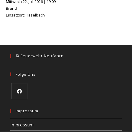
Mittwoch 22. Juli 2026
|
19:09
Brand
Einsatzort: Haselbach
© Feuerwehr Neufahrn
Folge Uns
Opens
in
Impressum
a
Impressum
new