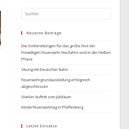
Press
Escape
to
Neueste Beiträge
close
the
Die Vorbereitungen für das große Fest der
search
Freiwilligen Feuerwehr Neufahrn sind in der heißen
panel.
Phase
Übung mit Deutscher Bahn
Feuerwehrgrundausbildung erfolgreich
abgeschlossen
Starker Auftritt zum Jubiläum
Kinderfeuerwehrtag in Pfaffenberg
Letzte Einsätze