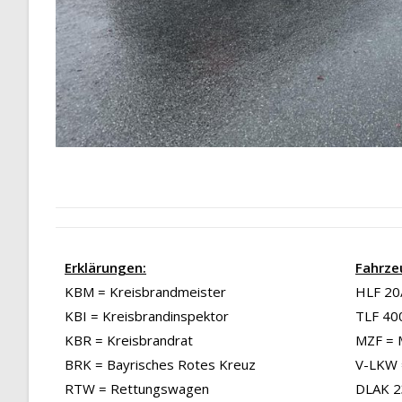
Erklärungen:
Fahrze
KBM = Kreisbrandmeister
HLF 20/
KBI = Kreisbrandinspektor
TLF 40
KBR = Kreisbrandrat
MZF = 
BRK = Bayrisches Rotes Kreuz
V-LKW 
RTW = Rettungswagen
DLAK 23