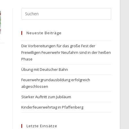
Press
Escape
to
Neueste Beiträge
close
the
Die Vorbereitungen für das große Fest der
search
Freiwilligen Feuerwehr Neufahrn sind in der heißen
panel.
Phase
Übung mit Deutscher Bahn
Feuerwehrgrundausbildung erfolgreich
abgeschlossen
Starker Auftritt zum Jubiläum
Kinderfeuerwehrtag in Pfaffenberg
Letzte Einsätze