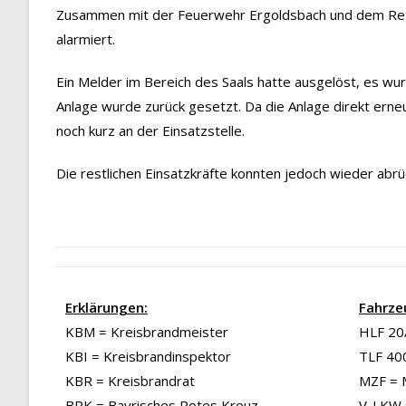
Zusammen mit der Feuerwehr Ergoldsbach und dem Rett
alarmiert.
Ein Melder im Bereich des Saals hatte ausgelöst, es wur
Anlage wurde zurück gesetzt. Da die Anlage direkt erne
noch kurz an der Einsatzstelle.
Die restlichen Einsatzkräfte konnten jedoch wieder abrü
Erklärungen:
Fahrze
KBM = Kreisbrandmeister
HLF 20/
KBI = Kreisbrandinspektor
TLF 40
KBR = Kreisbrandrat
MZF = 
BRK = Bayrisches Rotes Kreuz
V-LKW 