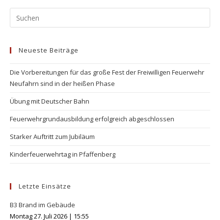
Pr
Es
to
Neueste Beiträge
clo
the
Die Vorbereitungen für das große Fest der Freiwilligen Feuerwehr
se
Neufahrn sind in der heißen Phase
pan
Übung mit Deutscher Bahn
Feuerwehrgrundausbildung erfolgreich abgeschlossen
Starker Auftritt zum Jubiläum
Kinderfeuerwehrtag in Pfaffenberg
Letzte Einsätze
B3 Brand im Gebäude
Montag 27. Juli 2026
|
15:55