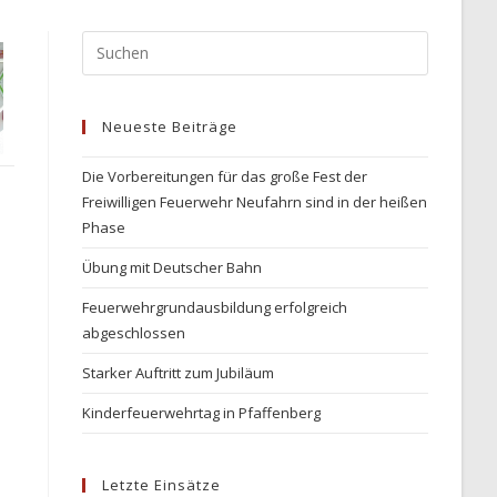
Press
Escape
to
Neueste Beiträge
close
the
Die Vorbereitungen für das große Fest der
search
Freiwilligen Feuerwehr Neufahrn sind in der heißen
panel.
Phase
Übung mit Deutscher Bahn
Feuerwehrgrundausbildung erfolgreich
abgeschlossen
Starker Auftritt zum Jubiläum
Kinderfeuerwehrtag in Pfaffenberg
Letzte Einsätze