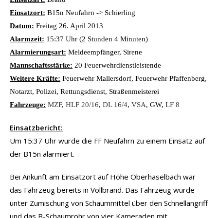
Einsatzort:
B15n Neufahrn -> Schierling
Datum:
Freitag 26. April 2013
Alarmzeit:
15:37 Uhr (2 Stunden 4 Minuten)
Alarmierungsart:
Meldeempfänger, Sirene
Mannschaftsstärke:
20 Feuerwehrdienstleistende
Weitere Kräfte:
Feuerwehr Mallersdorf, Feuerwehr Pfaffenberg,
Notarzt, Polizei, Rettungsdienst, Straßenmeisterei
Fahrzeuge:
MZF
,
HLF 20/16
,
DL 16/4
,
VSA
, GW,
LF 8
Einsatzbericht:
Um 15:37 Uhr wurde die FF Neufahrn zu einem Einsatz auf
der B15n alarmiert.
Bei Ankunft am Einsatzort auf Höhe Oberhaselbach war
das Fahrzeug bereits in Vollbrand. Das Fahrzeug wurde
unter Zumischung von Schaummittel über den Schnellangriff
und das B-Schaumrohr von vier Kameraden mit