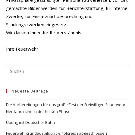
Privatsphäre geschädigter Personen zu verletzen. Vor Ort
gemachte Bilder werden zur Berichterstattung, für interne
Zwecke, zur Einsatznachbesprechung und
Schulungszwecken eingesetzt.
Wir danken Ihnen für Ihr Verständnis.
Ihre Feuerwehr
Pr
Es
to
Neueste Beiträge
clo
the
Die Vorbereitungen für das große Fest der Freiwilligen Feuerwehr
se
Neufahrn sind in der heißen Phase
pan
Übung mit Deutscher Bahn
Feuerwehrgrundausbildung erfolgreich abgeschlossen