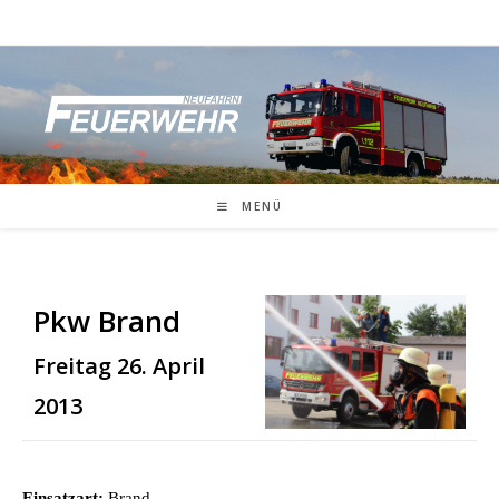
Zum
Inhalt
springen
MENÜ
Pkw Brand
Freitag 26. April
2013
Einsatzart:
Brand