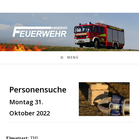
Zum
Inhalt
springen
MENÜ
Personensuche
Montag 31.
Oktober 2022
Einsatzart:
THL