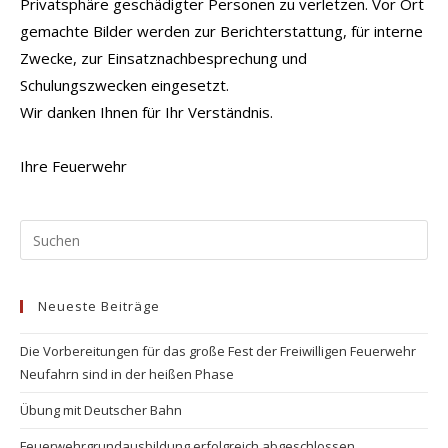
Privatsphäre geschädigter Personen zu verletzen. Vor Ort
gemachte Bilder werden zur Berichterstattung, für interne
Zwecke, zur Einsatznachbesprechung und
Schulungszwecken eingesetzt.
Wir danken Ihnen für Ihr Verständnis.
Ihre Feuerwehr
Pr
Es
to
Neueste Beiträge
clo
the
Die Vorbereitungen für das große Fest der Freiwilligen Feuerwehr
se
Neufahrn sind in der heißen Phase
pan
Übung mit Deutscher Bahn
Feuerwehrgrundausbildung erfolgreich abgeschlossen