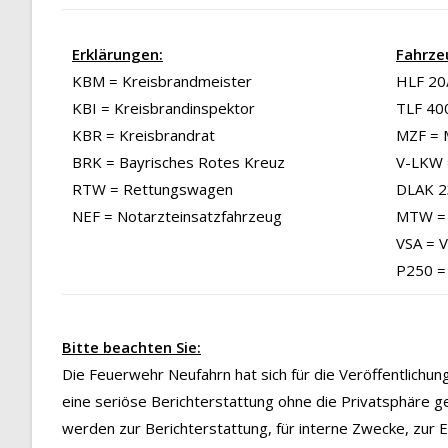
Erklärungen:
Fahrze
KBM = Kreisbrandmeister
HLF 20/
KBI = Kreisbrandinspektor
TLF 40
KBR = Kreisbrandrat
MZF = 
BRK = Bayrisches Rotes Kreuz
V-LKW 
RTW = Rettungswagen
DLAK 23
NEF = Notarzteinsatzfahrzeug
MTW = 
VSA = 
P250 =
Bitte beachten Sie:
Die Feuerwehr Neufahrn hat sich für die Veröffentlichu
eine seriöse Berichterstattung ohne die Privatsphäre g
werden zur Berichterstattung, für interne Zwecke, zur