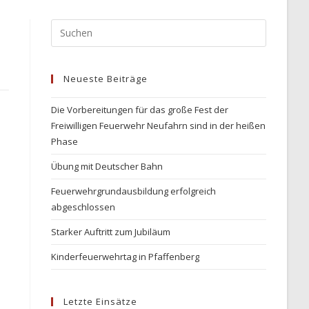
Press
Escape
to
Neueste Beiträge
close
the
Die Vorbereitungen für das große Fest der
search
Freiwilligen Feuerwehr Neufahrn sind in der heißen
panel.
Phase
Übung mit Deutscher Bahn
Feuerwehrgrundausbildung erfolgreich
abgeschlossen
Starker Auftritt zum Jubiläum
Kinderfeuerwehrtag in Pfaffenberg
Letzte Einsätze