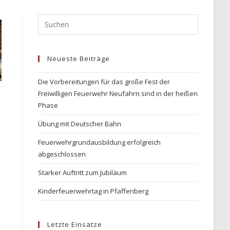
Press
Escape
to
Neueste Beiträge
close
the
Die Vorbereitungen für das große Fest der
search
Freiwilligen Feuerwehr Neufahrn sind in der heißen
panel.
Phase
Übung mit Deutscher Bahn
Feuerwehrgrundausbildung erfolgreich
abgeschlossen
Starker Auftritt zum Jubiläum
Kinderfeuerwehrtag in Pfaffenberg
Letzte Einsätze