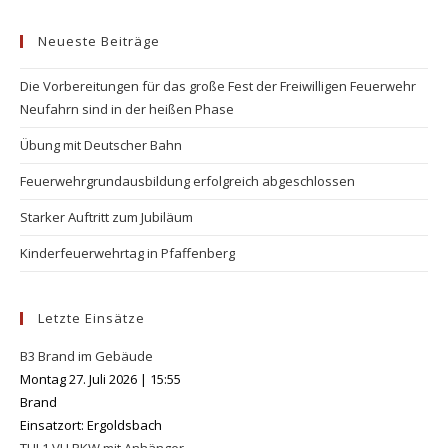
to
Neueste Beiträge
clo
the
Die Vorbereitungen für das große Fest der Freiwilligen Feuerwehr
se
Neufahrn sind in der heißen Phase
pan
Übung mit Deutscher Bahn
Feuerwehrgrundausbildung erfolgreich abgeschlossen
Starker Auftritt zum Jubiläum
Kinderfeuerwehrtag in Pfaffenberg
Letzte Einsätze
B3 Brand im Gebäude
Montag 27. Juli 2026
|
15:55
Brand
Einsatzort: Ergoldsbach