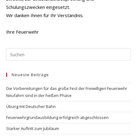
Schulungszwecken eingesetzt.
Wir danken Ihnen für Ihr Verständnis.
Ihre Feuerwehr
Pr
Es
to
Neueste Beiträge
clo
the
Die Vorbereitungen für das große Fest der Freiwilligen Feuerwehr
se
Neufahrn sind in der heißen Phase
pan
Übung mit Deutscher Bahn
Feuerwehrgrundausbildung erfolgreich abgeschlossen
Starker Auftritt zum Jubiläum