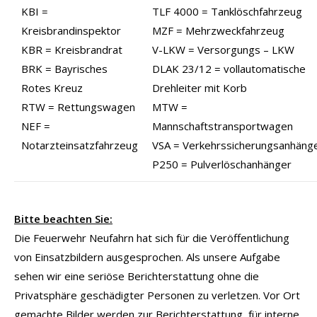
KBI =
TLF 4000 = Tanklöschfahrzeug
Kreisbrandinspektor
MZF = Mehrzweckfahrzeug
KBR = Kreisbrandrat
V-LKW = Versorgungs – LKW
BRK = Bayrisches
DLAK 23/12 = vollautomatische
Rotes Kreuz
Drehleiter mit Korb
RTW = Rettungswagen
MTW =
NEF =
Mannschaftstransportwagen
Notarzteinsatzfahrzeug
VSA = Verkehrssicherungsanhäng
P250 = Pulverlöschanhänger
Bitte beachten Sie:
Die Feuerwehr Neufahrn hat sich für die Veröffentlichung
von Einsatzbildern ausgesprochen. Als unsere Aufgabe
sehen wir eine seriöse Berichterstattung ohne die
Privatsphäre geschädigter Personen zu verletzen. Vor Ort
gemachte Bilder werden zur Berichterstattung, für interne