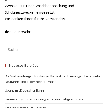
Zwecke, zur Einsatznachbesprechung und
Schulungszwecken eingesetzt.
Wir danken Ihnen für Ihr Verständnis.
Ihre Feuerwehr
Pr
Es
to
Neueste Beiträge
clo
the
Die Vorbereitungen für das große Fest der Freiwilligen Feuerwehr
se
Neufahrn sind in der heißen Phase
pan
Übung mit Deutscher Bahn
Feuerwehrgrundausbildung erfolgreich abgeschlossen
Starker Auftritt zum Jubiläum