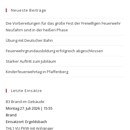
to
Neueste Beiträge
clo
the
Die Vorbereitungen für das große Fest der Freiwilligen Feuerwehr
se
Neufahrn sind in der heißen Phase
pan
Übung mit Deutscher Bahn
Feuerwehrgrundausbildung erfolgreich abgeschlossen
Starker Auftritt zum Jubiläum
Kinderfeuerwehrtag in Pfaffenberg
Letzte Einsätze
B3 Brand im Gebäude
Montag 27. Juli 2026
|
15:55
Brand
Einsatzort: Ergoldsbach
THL1 VU PKW mit Anhänger