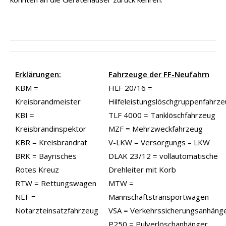
Erklärungen:
Fahrzeuge der FF-Neufahrn
KBM =
HLF 20/16 =
Kreisbrandmeister
Hilfeleistungslöschgruppenfahrz
KBI =
TLF 4000 = Tanklöschfahrzeug
Kreisbrandinspektor
MZF = Mehrzweckfahrzeug
KBR = Kreisbrandrat
V-LKW = Versorgungs – LKW
BRK = Bayrisches
DLAK 23/12 = vollautomatische
Rotes Kreuz
Drehleiter mit Korb
RTW = Rettungswagen
MTW =
NEF =
Mannschaftstransportwagen
Notarzteinsatzfahrzeug
VSA = Verkehrssicherungsanhäng
P250 = Pulverlöschanhänger