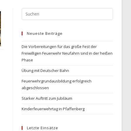
Press
Escape
to
Neueste Beiträge
close
the
Die Vorbereitungen für das große Fest der
search
Freiwilligen Feuerwehr Neufahrn sind in der heißen
panel.
Phase
Übung mit Deutscher Bahn
Feuerwehrgrundausbildung erfolgreich
abgeschlossen
Starker Auftritt zum Jubiläum
Kinderfeuerwehrtag in Pfaffenberg
Letzte Einsätze