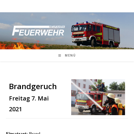
Zum
Inhalt
springen
MENÜ
Brandgeruch
Freitag 7. Mai
2021
Einsatzart:
Brand