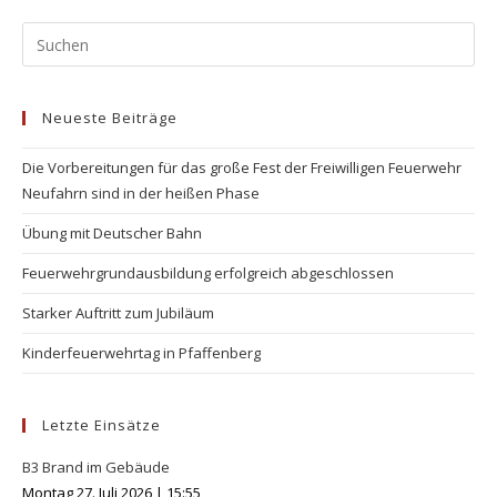
Pr
Es
to
Neueste Beiträge
clo
the
Die Vorbereitungen für das große Fest der Freiwilligen Feuerwehr
se
Neufahrn sind in der heißen Phase
pan
Übung mit Deutscher Bahn
Feuerwehrgrundausbildung erfolgreich abgeschlossen
Starker Auftritt zum Jubiläum
Kinderfeuerwehrtag in Pfaffenberg
Letzte Einsätze
B3 Brand im Gebäude
Montag 27. Juli 2026
|
15:55