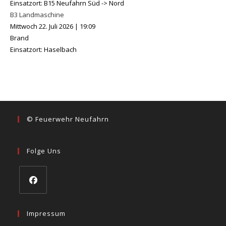
Einsatzort: B15 Neufahrn Süd -> Nord
B3 Landmaschine
Mittwoch 22. Juli 2026
|
19:09
Brand
Einsatzort: Haselbach
© Feuerwehr Neufahrn
Folge Uns
Opens
in
Impressum
a