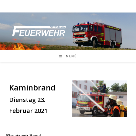
Zum
Inhalt
springen
MENÜ
Kaminbrand
Dienstag 23.
Februar 2021
Einsatzart:
Brand