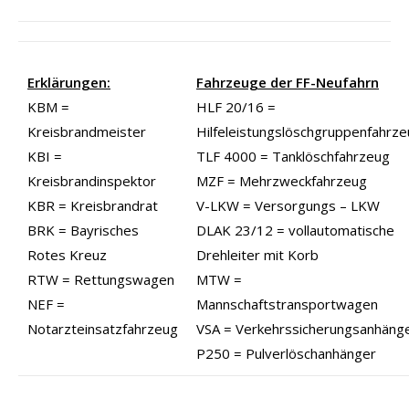
Erklärungen:
Fahrzeuge der FF-Neufahrn
KBM =
HLF 20/16 =
Kreisbrandmeister
Hilfeleistungslöschgruppenfahrz
KBI =
TLF 4000 = Tanklöschfahrzeug
Kreisbrandinspektor
MZF = Mehrzweckfahrzeug
KBR = Kreisbrandrat
V-LKW = Versorgungs – LKW
BRK = Bayrisches
DLAK 23/12 = vollautomatische
Rotes Kreuz
Drehleiter mit Korb
RTW = Rettungswagen
MTW =
NEF =
Mannschaftstransportwagen
Notarzteinsatzfahrzeug
VSA = Verkehrssicherungsanhäng
P250 = Pulverlöschanhänger