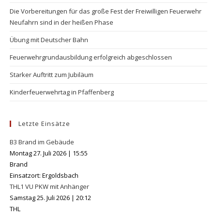
the
Die Vorbereitungen für das große Fest der Freiwilligen Feuerwehr
se
Neufahrn sind in der heißen Phase
pan
Übung mit Deutscher Bahn
Feuerwehrgrundausbildung erfolgreich abgeschlossen
Starker Auftritt zum Jubiläum
Kinderfeuerwehrtag in Pfaffenberg
Letzte Einsätze
B3 Brand im Gebäude
Montag 27. Juli 2026
|
15:55
Brand
Einsatzort: Ergoldsbach
THL1 VU PKW mit Anhänger
Samstag 25. Juli 2026
|
20:12
THL