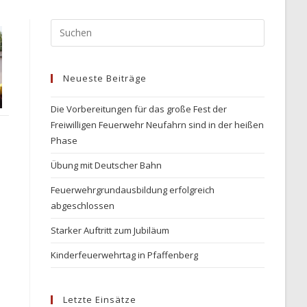
Press
Escape
to
Neueste Beiträge
close
the
Die Vorbereitungen für das große Fest der
search
Freiwilligen Feuerwehr Neufahrn sind in der heißen
panel.
Phase
Übung mit Deutscher Bahn
Feuerwehrgrundausbildung erfolgreich
abgeschlossen
Starker Auftritt zum Jubiläum
Kinderfeuerwehrtag in Pfaffenberg
Letzte Einsätze