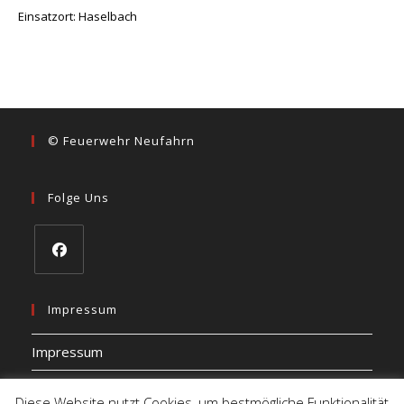
Einsatzort: Haselbach
© Feuerwehr Neufahrn
Folge Uns
Opens
in
Impressum
a
Impressum
new
tab
Datenschutz
Diese Website nutzt Cookies, um bestmögliche Funktionalität