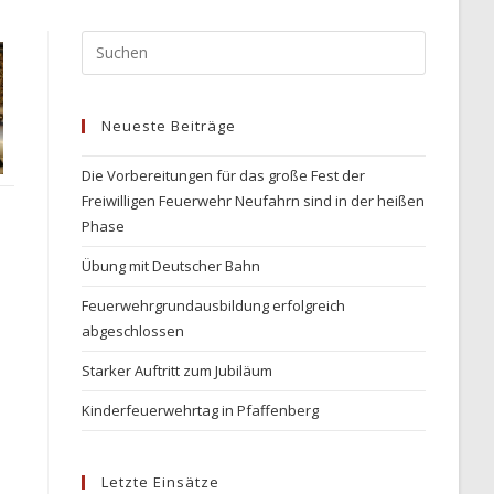
Press
Escape
to
Neueste Beiträge
close
the
Die Vorbereitungen für das große Fest der
search
Freiwilligen Feuerwehr Neufahrn sind in der heißen
panel.
Phase
Übung mit Deutscher Bahn
Feuerwehrgrundausbildung erfolgreich
abgeschlossen
Starker Auftritt zum Jubiläum
Kinderfeuerwehrtag in Pfaffenberg
Letzte Einsätze