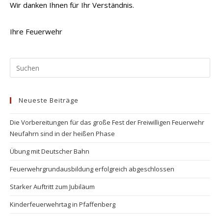
Wir danken Ihnen für Ihr Verständnis.
Ihre Feuerwehr
Pr
Es
to
Neueste Beiträge
clo
the
Die Vorbereitungen für das große Fest der Freiwilligen Feuerwehr
se
Neufahrn sind in der heißen Phase
pan
Übung mit Deutscher Bahn
Feuerwehrgrundausbildung erfolgreich abgeschlossen
Starker Auftritt zum Jubiläum
Kinderfeuerwehrtag in Pfaffenberg