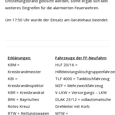
Entstehungsbrand gelöscht werden, somit ergab sich kein
weiteres Eingreifen für die alarmierten Feuerwehren.
Um 17:50 Uhr wurde der Einsatz am Gerätehaus beendet.
Erklärungen:
Fahrzeuge der FF-Neufahrn
KBM =
HLF 20/16 =
Kreisbrandmeister
Hilfeleistungslöschgruppenfahrz
KBI =
TLF 4000 = Tanklöschfahrzeug
Kreisbrandinspektor
MZF = Mehrzweckfahrzeug
KBR = Kreisbrandrat
V-LKW = Versorgungs – LKW
BRK = Bayrisches
DLAK 23/12 = vollautomatische
Rotes Kreuz
Drehleiter mit Korb
RTW = Rettungswagen
MTW =