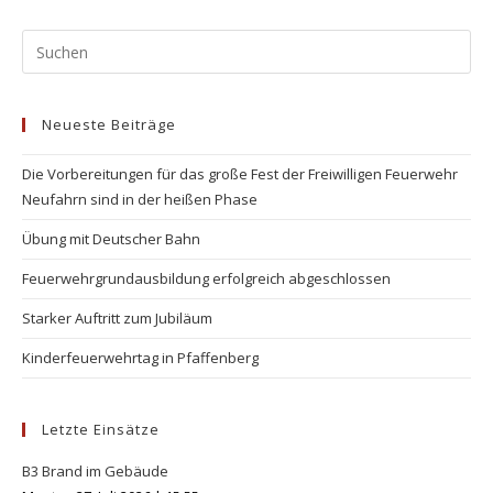
Pr
Es
to
Neueste Beiträge
clo
the
Die Vorbereitungen für das große Fest der Freiwilligen Feuerwehr
se
Neufahrn sind in der heißen Phase
pan
Übung mit Deutscher Bahn
Feuerwehrgrundausbildung erfolgreich abgeschlossen
Starker Auftritt zum Jubiläum
Kinderfeuerwehrtag in Pfaffenberg
Letzte Einsätze
B3 Brand im Gebäude