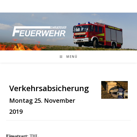
Zum
Inhalt
springen
MENÜ
Verkehrsabsicherung
Montag 25. November
2019
Einsatzart:
THL