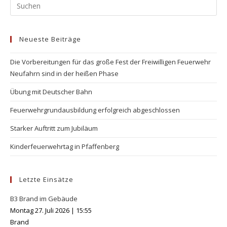
Pr
Es
to
Neueste Beiträge
clo
the
Die Vorbereitungen für das große Fest der Freiwilligen Feuerwehr
se
Neufahrn sind in der heißen Phase
pan
Übung mit Deutscher Bahn
Feuerwehrgrundausbildung erfolgreich abgeschlossen
Starker Auftritt zum Jubiläum
Kinderfeuerwehrtag in Pfaffenberg
Letzte Einsätze
B3 Brand im Gebäude
Montag 27. Juli 2026
|
15:55
Brand