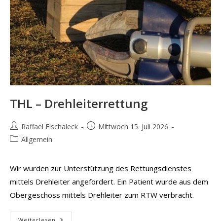
THL – Drehleiterrettung
Beitrags-
Beitrag
Raffael Fischaleck
Mittwoch 15. Juli 2026
Autor:
veröffentlicht:
Beitrags-
Allgemein
Kategorie:
Wir wurden zur Unterstützung des Rettungsdienstes
mittels Drehleiter angefordert. Ein Patient wurde aus dem
Obergeschoss mittels Drehleiter zum RTW verbracht.
THL
Weiterlesen