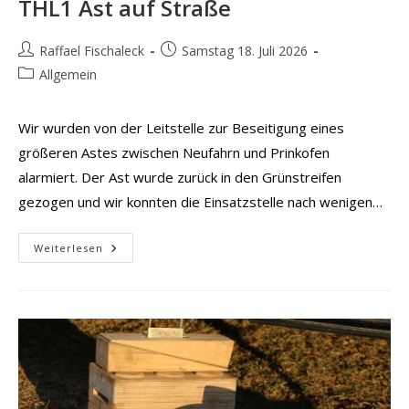
THL1 Ast auf Straße
Beitrags-
Beitrag
Raffael Fischaleck
Samstag 18. Juli 2026
Autor:
veröffentlicht:
Beitrags-
Allgemein
Kategorie:
Wir wurden von der Leitstelle zur Beseitigung eines
größeren Astes zwischen Neufahrn und Prinkofen
alarmiert. Der Ast wurde zurück in den Grünstreifen
gezogen und wir konnten die Einsatzstelle nach wenigen…
THL1
Weiterlesen
Ast
Auf
Straße