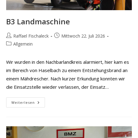
B3 Landmaschine
Beitrags-
Beitrag
Raffael Fischaleck
Mittwoch 22. Juli 2026
Autor:
veröffentlicht:
Beitrags-
Allgemein
Kategorie:
Wir wurden in den Nachbarlandkreis alarmiert, hier kam es
im Bereich von Haselbach zu einem Entstehungsbrand an
einem Mähdrescher. Nach kurzer Erkundung konnten wir
die Einsatzstelle wieder verlassen, der Einsatz…
B3
Weiterlesen
Landmaschine