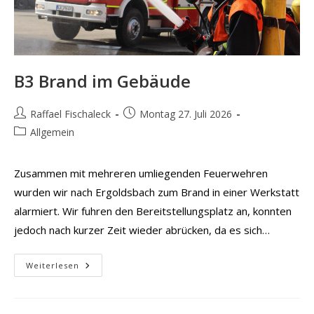
B3 Brand im Gebäude
Beitrags-
Beitrag
Raffael Fischaleck
Montag 27. Juli 2026
Autor:
veröffentlicht:
Beitrags-
Allgemein
Kategorie:
Zusammen mit mehreren umliegenden Feuerwehren
wurden wir nach Ergoldsbach zum Brand in einer Werkstatt
alarmiert. Wir fuhren den Bereitstellungsplatz an, konnten
jedoch nach kurzer Zeit wieder abrücken, da es sich…
B3
Weiterlesen
Brand
Im
Gebäude