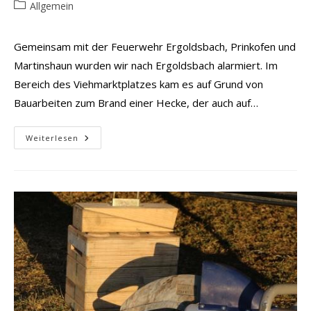
Autor:
veröffentlicht:
Beitrags-
Allgemein
Kategorie:
Gemeinsam mit der Feuerwehr Ergoldsbach, Prinkofen und
Martinshaun wurden wir nach Ergoldsbach alarmiert. Im
Bereich des Viehmarktplatzes kam es auf Grund von
Bauarbeiten zum Brand einer Hecke, der auch auf…
Brand
Weiterlesen
3
Hecke/Pkw’s