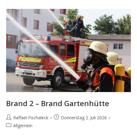
Brand 2 – Brand Gartenhütte
Beitrags-
Beitrag
Raffael Fischaleck
Donnerstag 2. Juli 2026
Autor:
veröffentlicht:
Beitrags-
Allgemein
Kategorie: