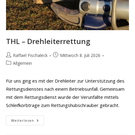
THL – Drehleiterrettung
Beitrags-
Beitrag
Raffael Fischaleck
Mittwoch 8. Juli 2026
Autor:
veröffentlicht:
Beitrags-
Allgemein
Kategorie:
Für uns ging es mit der Drehleiter zur Unterstützung des
Rettungsdienstes nach einem Betriebsunfall. Gemeinsam
mit dem Rettungsdienst wurde der Verunfallte mittels
Schleifkorbtrage zum Rettungshubschrauber gebracht.
THL
Weiterlesen
–
Drehleiterrettung