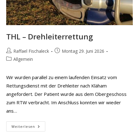
THL – Drehleiterrettung
Beitrags-
Beitrag
Raffael Fischaleck
Montag 29. Juni 2026
Autor:
veröffentlicht:
Beitrags-
Allgemein
Kategorie:
Wir wurden parallel zu einem laufenden Einsatz vom
Rettungsdienst mit der Drehleiter nach Kläham
angefordert. Der Patient wurde aus dem Obergeschoss
zum RTW verbracht. Im Anschluss konnten wir wieder
ans…
THL
Weiterlesen
–
Drehleiterrettung