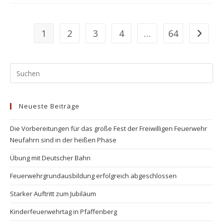
1
2
3
4
…
64
Zur näc
Pr
Es
to
Neueste Beiträge
clo
the
Die Vorbereitungen für das große Fest der Freiwilligen Feuerwehr
se
Neufahrn sind in der heißen Phase
pan
Übung mit Deutscher Bahn
Feuerwehrgrundausbildung erfolgreich abgeschlossen
Starker Auftritt zum Jubiläum
Kinderfeuerwehrtag in Pfaffenberg