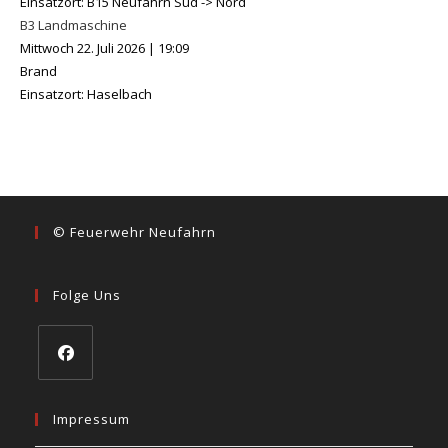
Einsatzort: B15 Neufahrn Süd -> Nord
B3 Landmaschine
Mittwoch 22. Juli 2026
|
19:09
Brand
Einsatzort: Haselbach
© Feuerwehr Neufahrn
Folge Uns
Opens
in
Impressum
a