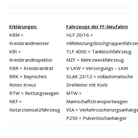
Erklärungen:
Fahrzeuge der FF-Neufahrn
KBM =
HLF 20/16 =
Kreisbrandmeister
Hilfeleistungslöschgruppenfahrz
KBI =
TLF 4000 = Tanklöschfahrzeug
Kreisbrandinspektor
MZF = Mehrzweckfahrzeug
KBR = Kreisbrandrat
V-LKW = Versorgungs – LKW
BRK = Bayrisches
DLAK 23/12 = vollautomatische
Rotes Kreuz
Drehleiter mit Korb
RTW = Rettungswagen
MTW =
NEF =
Mannschaftstransportwagen
Notarzteinsatzfahrzeug
VSA = Verkehrssicherungsanhäng
P250 = Pulverlöschanhänger