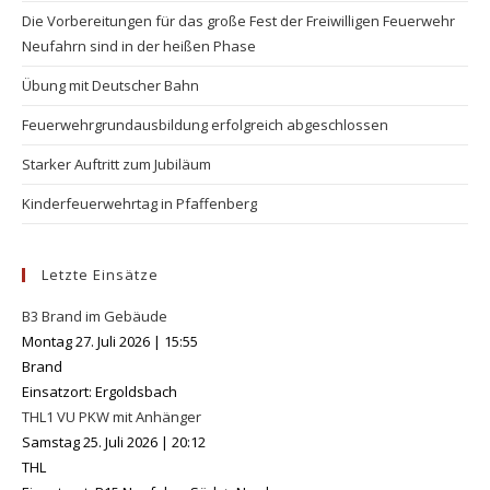
Die Vorbereitungen für das große Fest der Freiwilligen Feuerwehr
se
Neufahrn sind in der heißen Phase
pan
Übung mit Deutscher Bahn
Feuerwehrgrundausbildung erfolgreich abgeschlossen
Starker Auftritt zum Jubiläum
Kinderfeuerwehrtag in Pfaffenberg
Letzte Einsätze
B3 Brand im Gebäude
Montag 27. Juli 2026
|
15:55
Brand
Einsatzort: Ergoldsbach
THL1 VU PKW mit Anhänger
Samstag 25. Juli 2026
|
20:12
THL