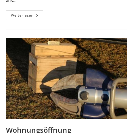
ans…
THL
Weiterlesen
–
Drehleiterrettung
Wohnungsöffnung