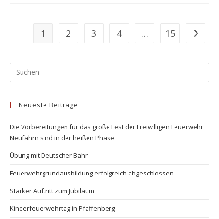
1
2
3
4
…
15
Zur näc
Pr
Es
to
Neueste Beiträge
clo
the
Die Vorbereitungen für das große Fest der Freiwilligen Feuerwehr
se
Neufahrn sind in der heißen Phase
pan
Übung mit Deutscher Bahn
Feuerwehrgrundausbildung erfolgreich abgeschlossen
Starker Auftritt zum Jubiläum
Kinderfeuerwehrtag in Pfaffenberg