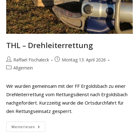
THL – Drehleiterrettung
Beitrags-
Beitrag
Raffael Fischaleck
Montag 13. April 2026
Autor:
veröffentlicht:
Beitrags-
Allgemein
Kategorie:
Wir wurden gemeinsam mit der FF Ergoldsbach zu einer
Drehleiterrettung vom Rettungsdienst nach Ergoldsbach
nachgefordert. Kurzzeitig wurde die Ortsdurchfahrt für
den Rettungseinsatz gesperrt.
THL
Weiterlesen
–
Drehleiterrettung