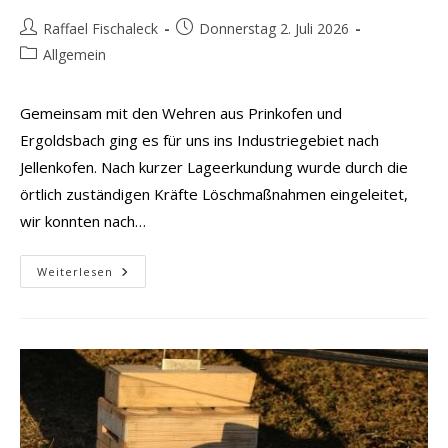
Beitrags-
Beitrag
Raffael Fischaleck
Donnerstag 2. Juli 2026
Autor:
veröffentlicht:
Beitrags-
Allgemein
Kategorie:
Gemeinsam mit den Wehren aus Prinkofen und
Ergoldsbach ging es für uns ins Industriegebiet nach
Jellenkofen. Nach kurzer Lageerkundung wurde durch die
örtlich zuständigen Kräfte Löschmaßnahmen eingeleitet,
wir konnten nach…
Brand
Weiterlesen
2
–
Brand
Gartenhütte