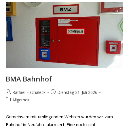
BMA Bahnhof
Beitrags-
Beitrag
Raffael Fischaleck
Dienstag 21. Juli 2026
Autor:
veröffentlicht:
Beitrags-
Allgemein
Kategorie:
Gemeinsam mit umliegenden Wehren wurden wir zum
Bahnhof in Neufahrn alarmiert. Eine noch nicht