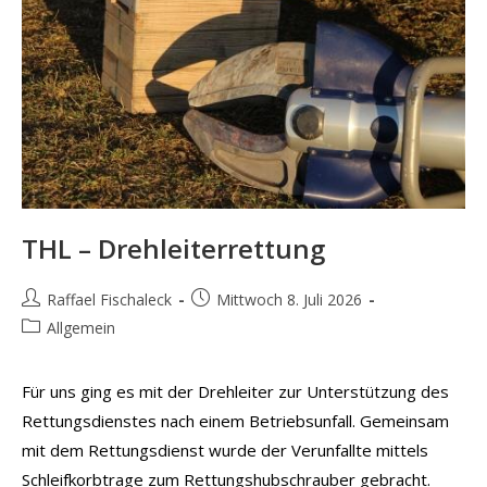
THL – Drehleiterrettung
Beitrags-
Beitrag
Raffael Fischaleck
Mittwoch 8. Juli 2026
Autor:
veröffentlicht:
Beitrags-
Allgemein
Kategorie:
Für uns ging es mit der Drehleiter zur Unterstützung des
Rettungsdienstes nach einem Betriebsunfall. Gemeinsam
mit dem Rettungsdienst wurde der Verunfallte mittels
Schleifkorbtrage zum Rettungshubschrauber gebracht.