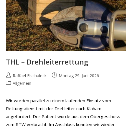
THL – Drehleiterrettung
Beitrags-
Beitrag
Raffael Fischaleck
Montag 29. Juni 2026
Autor:
veröffentlicht:
Beitrags-
Allgemein
Kategorie:
Wir wurden parallel zu einem laufenden Einsatz vom
Rettungsdienst mit der Drehleiter nach Kläham
angefordert. Der Patient wurde aus dem Obergeschoss
zum RTW verbracht. Im Anschluss konnten wir wieder