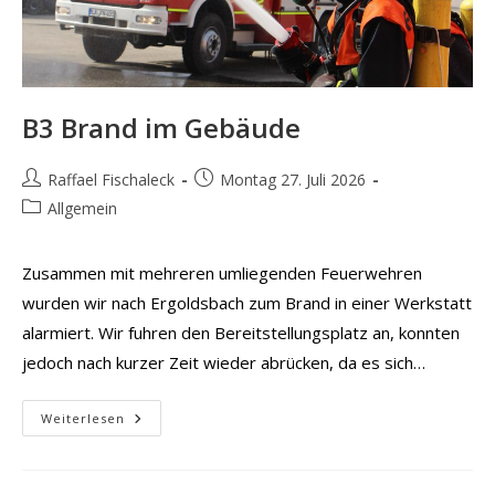
B3 Brand im Gebäude
Beitrags-
Beitrag
Raffael Fischaleck
Montag 27. Juli 2026
Autor:
veröffentlicht:
Beitrags-
Allgemein
Kategorie:
Zusammen mit mehreren umliegenden Feuerwehren
wurden wir nach Ergoldsbach zum Brand in einer Werkstatt
alarmiert. Wir fuhren den Bereitstellungsplatz an, konnten
jedoch nach kurzer Zeit wieder abrücken, da es sich…
B3
Weiterlesen
Brand
Im
Gebäude