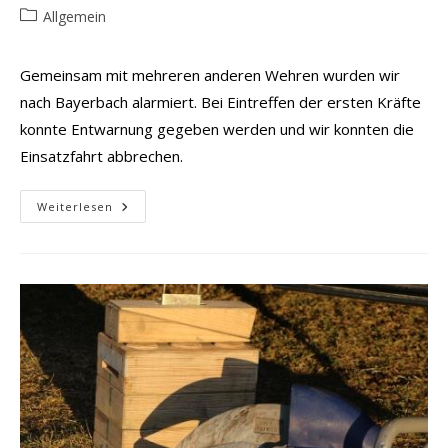
Autor:
veröffentlicht:
Beitrags-
Allgemein
Kategorie:
Gemeinsam mit mehreren anderen Wehren wurden wir
nach Bayerbach alarmiert. Bei Eintreffen der ersten Kräfte
konnte Entwarnung gegeben werden und wir konnten die
Einsatzfahrt abbrechen.
B3
Weiterlesen
Brand
Am
Gebäude