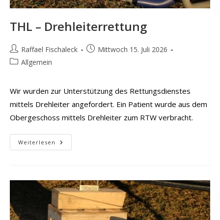
THL – Drehleiterrettung
Beitrags-
Beitrag
Raffael Fischaleck
Mittwoch 15. Juli 2026
Autor:
veröffentlicht:
Beitrags-
Allgemein
Kategorie:
Wir wurden zur Unterstützung des Rettungsdienstes
mittels Drehleiter angefordert. Ein Patient wurde aus dem
Obergeschoss mittels Drehleiter zum RTW verbracht.
THL
Weiterlesen
–
Drehleiterrettung