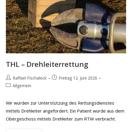
THL – Drehleiterrettung
Beitrags-
Beitrag
Raffael Fischaleck
Freitag 12. Juni 2026
Autor:
veröffentlicht:
Beitrags-
Allgemein
Kategorie:
Wir wurden zur Unterstützung des Rettungsdienstes
mittels Drehleiter angefordert. Ein Patient wurde aus dem
Obergeschoss mittels Drehleiter zum RTW verbracht.